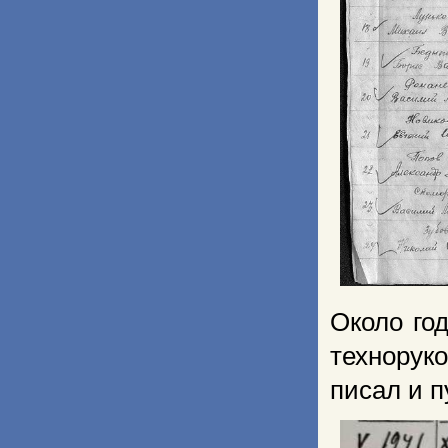
Около го
технорук
писал и п