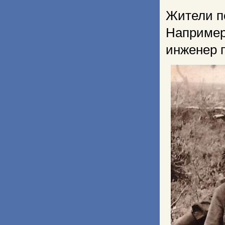
Жители п
Например
инженер п