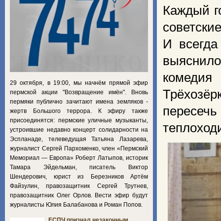
Каждый г
советски
И всегда
выяснило
комедия
29 октября, в 19:00, мы начнём прямой эфир
Трёхозёр
пермской акции "Возвращение имён". Вновь
пермяки публично зачитают имена земляков -
пересечь
жертв Большого террора. К эфиру также
присоединятся: пермские уличные музыканты,
теплоход
устроившие недавно концерт солидарности на
Эспланаде, телеведущая Татьяна Лазарева,
журналист Сергей Пархоменко, член «Пермский
Мемориал — Европа» Роберт Латыпов, историк
Тамара Эйдельман, писатель Виктор
Шендерович, юрист из Березников Артём
Файзулин, правозащитник Сергей Трутнев,
правозащитник Олег Орлов. Вести эфир будут
журналисты Юлия Балабанова и Роман Попов.
ЕСПЧ признал незаконным