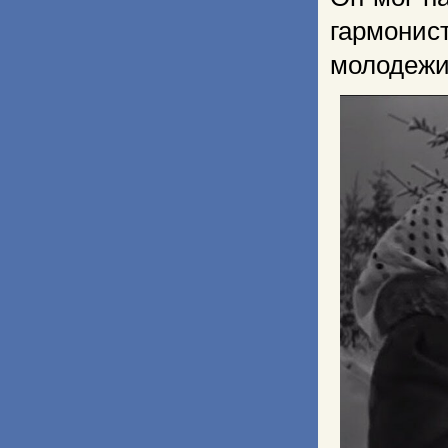
гармонис
молодежи