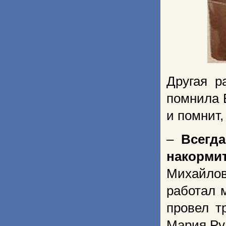
Другая р
помнила 
и помнит,
–
Всегд
накорми
Михайло
работал 
провел т
Мария Ру