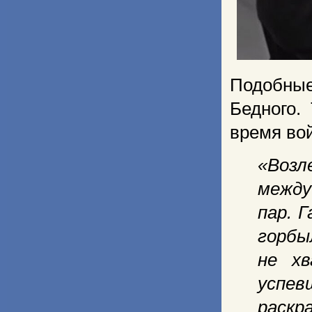
Подобные
Бедного.
время вой
«Возл
между
пар. 
горбы
не хв
успев
раскр