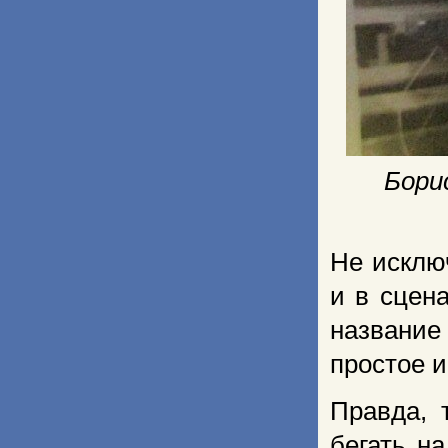
Бори
Не исклю
и в сцен
название
простое и
Правда, 
бегать н