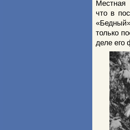
Местная 
что в по
«Бедный»
только п
деле его