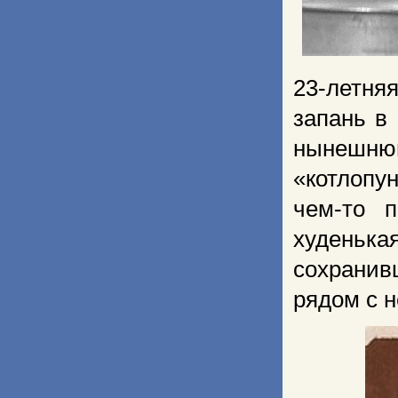
23-летня
запань в 
нынешн
«котлопу
чем-то 
худеньк
сохранив
рядом с н