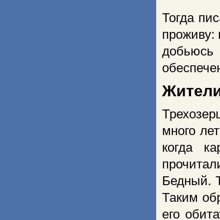
Тогда пис
проживу: 
добьюсь 
обеспечен
Жители
Трехозер
много ле
когда ка
прочитал
Бедный. 
Таким об
его обит