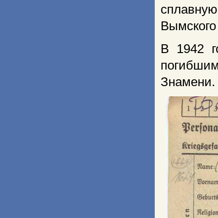
сплавную
Вымского 
В 1942 г
погибши
Знамени. 