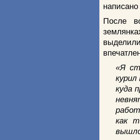
написано 
После в
землянк
выделили
впечатлен
«Я ст
курил
куда 
невня
работ
как т
вышло