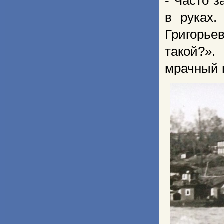
- Часто 
в руках
Григорьев
такой?».
мрачный п