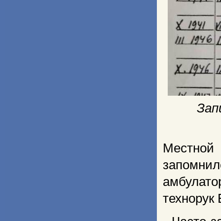
Зап
Местной
запомнил
амбулат
технорук 