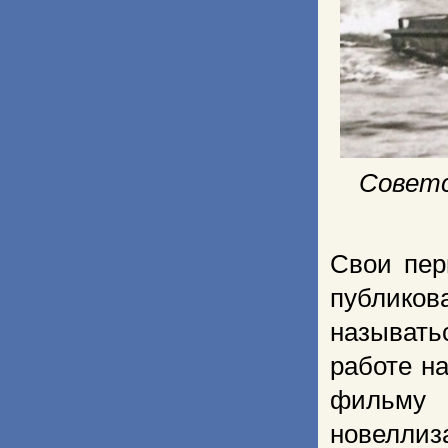
Советс
Свои пер
публиков
называть
работе на
фильму 
новеллиз