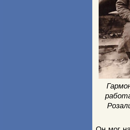
Гармон
работа
Розали
Он мог на