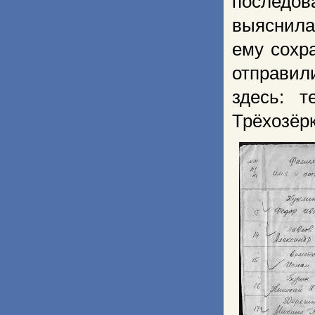
последо
выяснила
ему сохр
отправил
здесь: 
Трёхозёрк