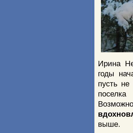
Ирина Не
годы нач
пусть не
поселк
Возможно
вдохнов
выше.