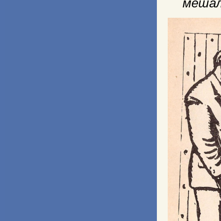
мешал