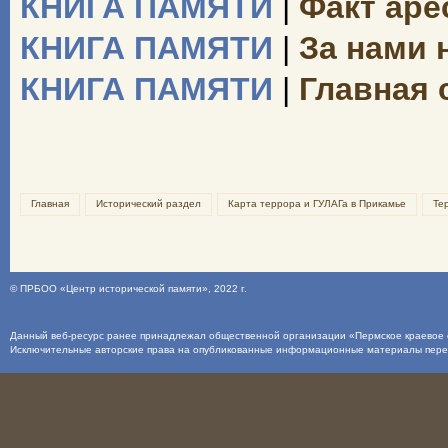
КНИГА ПАМЯТИ
|
Факт аре
КНИГА ПАМЯТИ
|
За нами н
КНИГА ПАМЯТИ
|
Главная 
Главная
Исторический раздел
Карта террора и ГУЛАГа в Прикамье
Те
©
ПРБОО «Центр исторической памяти»
, 2022 г.
Данный веб-ресурс ранее принадлежал общественной организации «Пермское краевое о
Исключительные авторские права на опубликованные информационные материалы пер