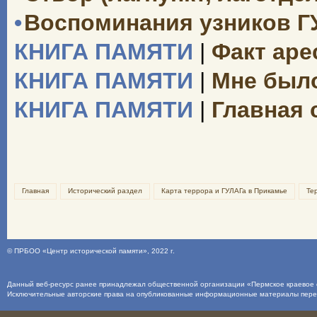
•
Воспоминания узников Г
КНИГА ПАМЯТИ
|
Факт аре
КНИГА ПАМЯТИ
|
Мне было 
КНИГА ПАМЯТИ
|
Главная 
Главная
Исторический раздел
Карта террора и ГУЛАГа в Прикамье
Те
©
ПРБОО «Центр исторической памяти»
, 2022 г.
Данный веб-ресурс ранее принадлежал общественной организации «Пермское краевое о
Исключительные авторские права на опубликованные информационные материалы пер