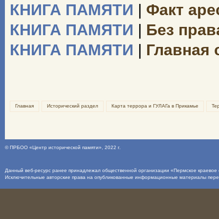
КНИГА ПАМЯТИ
|
Факт аре
КНИГА ПАМЯТИ
|
Без прав
КНИГА ПАМЯТИ
|
Главная 
Главная
Исторический раздел
Карта террора и ГУЛАГа в Прикамье
Те
©
ПРБОО «Центр исторической памяти»
, 2022 г.
Данный веб-ресурс ранее принадлежал общественной организации «Пермское краевое о
Исключительные авторские права на опубликованные информационные материалы пер