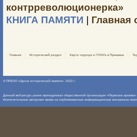
контрреволюционерка»
КНИГА ПАМЯТИ
|
Главная 
Главная
Исторический раздел
Карта террора и ГУЛАГа в Прикамье
Те
©
ПРБОО «Центр исторической памяти»
, 2022 г.
Данный веб-ресурс ранее принадлежал общественной организации «Пермское краевое о
Исключительные авторские права на опубликованные информационные материалы пер