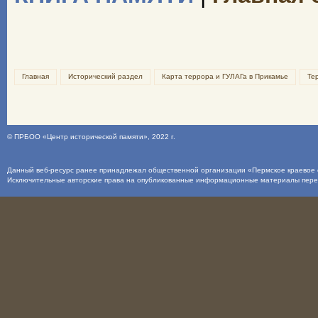
Главная
Исторический раздел
Карта террора и ГУЛАГа в Прикамье
Те
©
ПРБОО «Центр исторической памяти»
, 2022 г.
Данный веб-ресурс ранее принадлежал общественной организации «Пермское краевое о
Исключительные авторские права на опубликованные информационные материалы пер