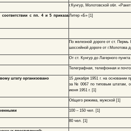
г.Кунгур, Молотовской обл. «Ракет
 соответствии с пп. 4 и 5 приказа
Литер «Б» [1]
По железной дороге от ст. Пермь 
шоссейной дороге от г.Молотова до
От ст. Кунгур до Лагерного пункта 
Телеграфная, телефонная и почтов
овому штату организовано
15 декабря 1951 г. на основании 
за № 0067 по типовым штатам, 
июня 1951 г. [1]
Общего режима, мужской [1]
юченными
100 – 150 чел. [1]
80 чел. [1]
шенных преступлений: