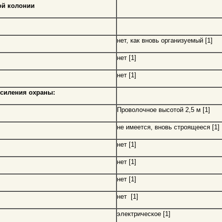
ой колонии
нет, как вновь организуемый [1]
нет [1]
нет [1]
усиления охраны:
Проволочное высотой 2,5 м [1]
не имеется, вновь строящееся [1]
нет [1]
нет [1]
нет [1]
нет [1]
электрическое [1]