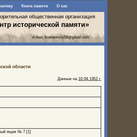
нативу
Книга памяти
О нас
ворительная общественная организация
нтр исторической памяти»
e-mail:
histmemory59@gmail.com
ской области
Данные на
10.04.1952 г.
вый ящик № 7 [1]