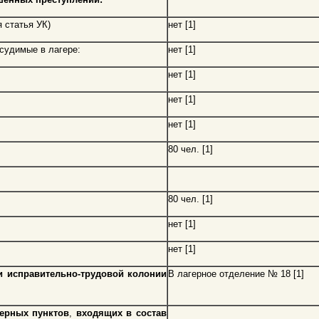
 статья УК)
нет [1]
 судимые в лагере:
нет [1]
нет [1]
нет [1]
нет [1]
80 чел. [1]
80 чел. [1]
нет [1]
нет [1]
ли исправительно-трудовой колонии
В лагерное отделение № 18 [1]
герных пунктов
,
входящих в состав