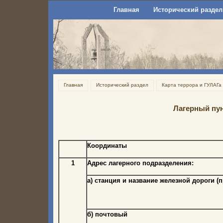
Главная
Исторический раздел
Главная
Исторический раздел
Карта террора и ГУЛАГа
Лагерный пу
Координаты
1
Адрес лагерного подразделения:
а) станция и название железной дороги (
б) почтовый