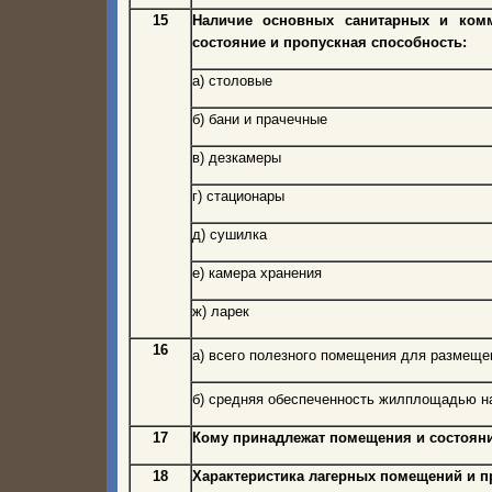
15
Наличие основных санитарных и ком
состояние и пропускная способность:
а) столовые
б) бани и прачечные
в) дезкамеры
г) стационары
д) сушилка
е) камера хранения
ж) ларек
16
а) всего полезного помещения для размеще
б) средняя обеспеченность жилплощадью на 
17
Кому принадлежат помещения и состоян
18
Характеристика лагерных помещений и п