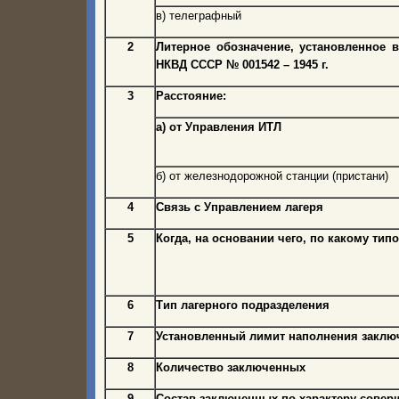
в) телеграфный
2
Литерное обозначение
, установленное в
НКВД СССР № 001542 – 1945 г.
3
Расстояние:
а) от Управления ИТЛ
б) от железнодорожной станции (пристани)
4
Связь с Управлением лагеря
5
Когда, на основании чего, по какому тип
6
Тип лагерного подразделения
7
Установленный лимит наполнения закл
8
Количество заключенных
9
Состав заключенных по характеру совер