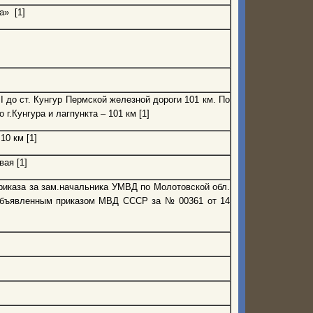
а» [1]
II до ст. Кунгур Пермской железной дороги 101 км. По
 г.Кунгура и лагпункта – 101 км [1]
10 км [1]
ая [1]
приказа за зам.начальника УМВД по Молотовской обл.
объявленным приказом МВД СССР за № 00361 от 14