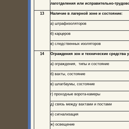
лаготделения или исправительно-трудов
13
Наличие в лагерной зоне и состояние:
а) штрафизоляторов
б) карцеров
в) следственных изоляторов
14
Ограждения зон и технические средства 
а) ограждения, типы и состояние
б) вахты, состояние
в) шлагбаумы, состояние
г) проходные ворота-камеры
д) связь между вахтами и постами
е) сигнализация
ж) освещение