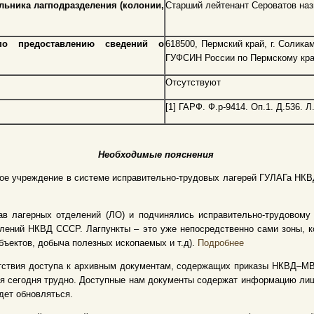
льника лагподразделения (колонии,
Старший лейтенант Сероватов назна
по предоставлению сведений о
618500, Пермский край, г. Солика
ГУФСИН России по Пермскому кр
Отсутствуют
[1] ГАРФ. Ф.р-9414. Оп.1. Д.536. Л.
Необходимые пояснения
ое учреждение в системе исправительно-трудовых лагерей ГУЛАГа НКВ
в лагерных отделений (ЛО) и подчинялись исправительно-трудовому
ений НКВД СССР. Лагпункты – это уже непосредственно сами зоны, к
бъектов, добыча полезных ископаемых и т.д).
Подробнее
тствия доступа к архивным документам, содержащих приказы НКВД–МВД
я сегодня трудно. Доступные нам документы содержат информацию лишь
дет обновляться.