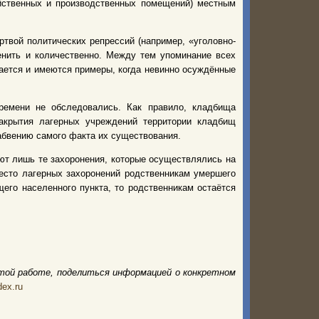
яйственных и производственных помещений) местным
ртвой политических репрессий (например, «уголовно-
енить и количественно. Между тем упоминание всех
жается и имеются примеры, когда невинно осуждённые
ремени не обследовались. Как правило, кладбища
акрытия лагерных учреждений территории кладбищ
абвению самого факта их существования.
ют лишь те захоронения, которые осуществлялись на
место лагерных захоронений родственникам умершего
его населенного пункта, то родственникам остаётся
той работе, поделиться информацией о конкретном
ex.ru