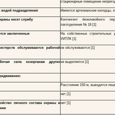
стационарные помещение непригод
е водой подразделения
Имеются артезианские колодцы, о
храны несет службу
Контингент безконвойного пе
лаготделения № 18 [1]
ются заключенные
На собственных строительных 
УИТЛК [1]
истерств обслуживаются рабочей
не обслуживаются [1]
бочая сила хозорганам других
не выделяется [1]
ередвижения:
Расстояние 150 м, выводятся пеш
нет [1]
ойство личного состава охраны и
нет [1]
онии