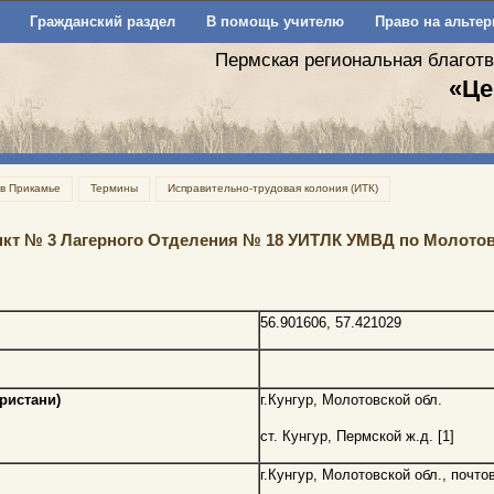
Гражданский раздел
В помощь учителю
Право на альтер
Пермская региональная благот
«Це
 в Прикамье
Термины
Исправительно-трудовая колония (ИТК)
нкт № 3 Лагерного Отделения № 18 УИТЛК УМВД по Молотов
56.901606, 57.421029
пристани)
г.Кунгур, Молотовской обл.
ст. Кунгур, Пермской ж.д. [1]
г.Кунгур, Молотовской обл., почто