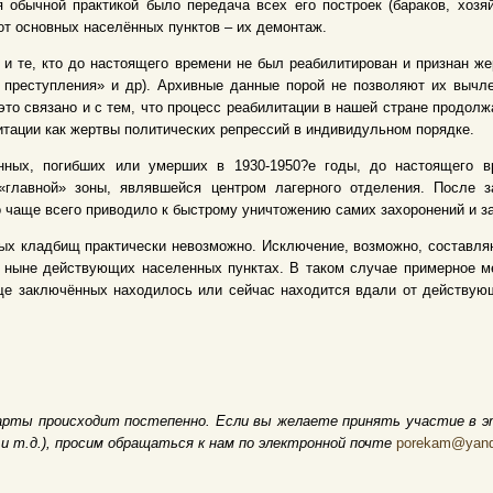
я обычной практикой было передача всех его построек (бараков, хоз
от основных населённых пунктов – их демонтаж.
и те, кто до настоящего времени не был реабилитирован и признан же
е преступления» и др). Архивные данные порой не позволяют их вычл
 это связано и с тем, что процесс реабилитации в нашей стране продол
итации как жертвы политических репрессий в индивидульном порядке.
ных, погибших или умерших в 1930-1950?е годы, до настоящего в
«главной» зоны, являвшейся центром лагерного отделения. После з
о чаще всего приводило к быстрому уничтожению самих захоронений и з
ых кладбищ практически невозможно. Исключение, возможно, составля
и ныне действующих населенных пунктах. В таком случае примерное 
е заключённых находилось или сейчас находится вдали от действующ
арты происходит постепенно. Если вы желаете принять участие в э
и т.д.), просим обращаться к нам по электронной почте
porekam@yand