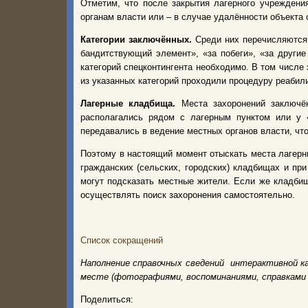
Отметим, что после закрытия лагерного учреждени
органам власти или – в случае удалённости объекта 
Категории заключённых.
Среди них перечисляются 
бандитствующий элемент», «за побеги», «за други
категорий спецконтингента необходимо. В том числе
из указанных категорий проходили процедуру реабил
Лагерные кладбища.
Места захоронений заключён
располагались рядом с лагерным пунктом или у 
передавались в ведение местных органов власти, чт
Поэтому в настоящий момент отыскать места лагерн
гражданских (сельских, городских) кладбищах и пр
могут подсказать местные жители. Если же кладбищ
осуществлять поиск захоронения самостоятельно.
Список сокращений
Наполнение справочных сведений интерактивной к
месте (фотографиями, воспоминаниями, справками 
Поделиться: