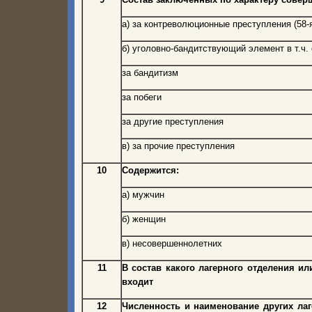
а) за контреволюционные преступления (58-я
б) уголовно-бандитствующий элемент в т.ч.
за бандитизм
за побеги
за другие преступления
в) за прочие преступления
10
Содержится:
а) мужчин
б) женщин
в) несовершеннолетних
11
В состав какого лагерного отделения и
входит
12
Численность и наименование других ла