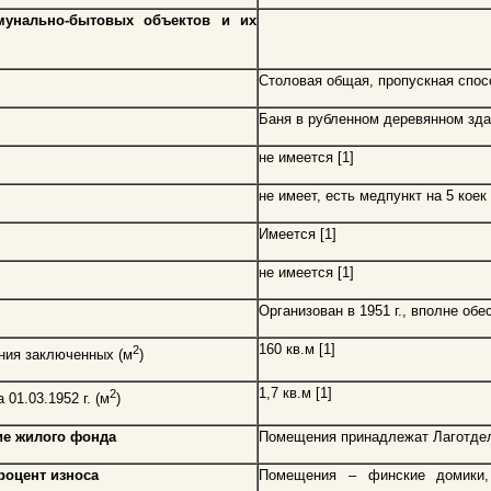
мунально-бытовых объектов и их
Столовая общая, пропускная спосо
Баня в рубленном деревянном здан
не имеется [1]
не имеет, есть медпункт на 5 коек 
Имеется [1]
не имеется [1]
Организован в 1951 г., вполне обе
160 кв.м [1]
2
ния заключенных (м
)
1,7 кв.м [1]
2
01.03.1952 г. (м
)
ие жилого фонда
Помещения принадлежат Лаготдел
роцент износа
Помещения – финские домики, 