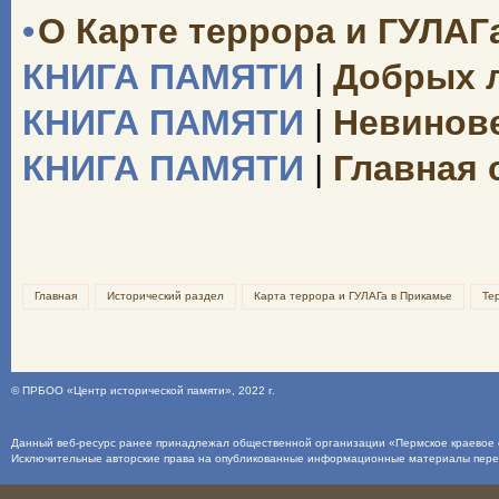
•
О Карте террора и ГУЛАГ
КНИГА ПАМЯТИ
|
Добрых 
КНИГА ПАМЯТИ
|
Невинове
КНИГА ПАМЯТИ
|
Главная 
Главная
Исторический раздел
Карта террора и ГУЛАГа в Прикамье
Те
©
ПРБОО «Центр исторической памяти»
, 2022 г.
Данный веб-ресурс ранее принадлежал общественной организации «Пермское краевое о
Исключительные авторские права на опубликованные информационные материалы пер