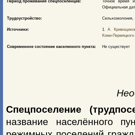
Период проживания спецпоселенцев:
Точное время и
Официальная дата
Трудоустройство:
Сельхозколония, 
Источники:
1.
А. Кривощеко
Коми-Пермяцкого о
Современное состояние населенного пункта:
Не существует
Нео
Спецпоселение (трудпос
название населённого пу
режимных поселений гражд