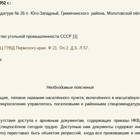
52 г.:
датуре № 26 п. Юго-Западный, Гремячинского района, Молотовской обла
тво угольной промышленности СССР [1]
Ц ГУВД Пермского края. Ф.21. Оп.2. Д.6. Л.57
.
х
Необходимые пояснения
щее, типовое название населённого пункта, включённого в масштабну
 Спецпоселение управлялось поселковыми и районными спецкомендату
сутствия доступа к архивным документам, содержащих приказы НКВД
спецпосёлков сегодня трудно. Доступные нам документы содержат и
ело) переставал быть объектом репрессий, когда все проживавшие в 