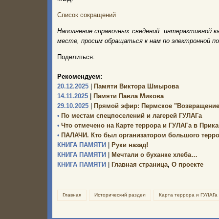
Список сокращений
Наполнение справочных сведений интерактивной к
месте, просим обращаться к нам по электронной п
Поделиться:
Рекомендуем:
20.12.2025
|
Памяти Виктора Шмырова
14.11.2025
|
Памяти Павла Микова
29.10.2025
|
Прямой эфир: Пермское "Возвращение
•
По местам спецпоселений и лагерей ГУЛАГа
•
Что отмечено на Карте террора и ГУЛАГа в Прик
•
ПАЛАЧИ. Кто был организатором большого терр
КНИГА ПАМЯТИ
|
Руки назад!
КНИГА ПАМЯТИ
|
Мечтали о буханке хлеба…
КНИГА ПАМЯТИ
|
Главная страница
,
О проекте
Главная
Исторический раздел
Карта террора и ГУЛАГа