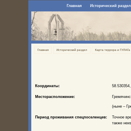
Главная
Исторический раздел
Главная
Исторический раздел
Карта террора и ГУЛАГа
Координаты:
58.530354,
Месторасположение:
Гремячинс
(ныне – Г
Период проживания спецпоселенцев:
Точное вр
также неи