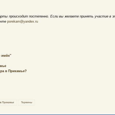
арты происходит постепенно. Если вы желаете принять участие в э
очте
porekam@yandex.ru
 имён"
амье
ора в Прикамье?
 в Прикамье
Термины