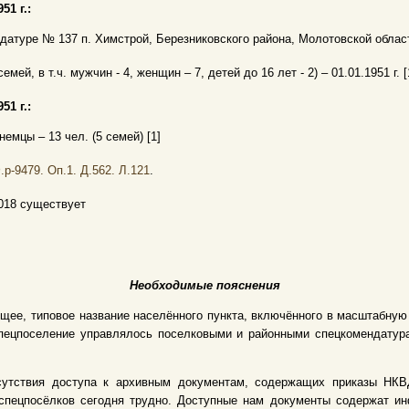
51 г.:
датуре № 137 п. Химстрой, Березниковского района, Молотовской област
семей, в т.ч. мужчин - 4, женщин – 7, детей до 16 лет - 2) – 01.01.1951 г. [
51 г.:
немцы – 13 чел. (5 семей) [1]
р-9479. Оп.1. Д.562. Л.121
.
2018 существует
Необходимые пояснения
щее, типовое название населённого пункта, включённого в масштабну
 Спецпоселение управлялось поселковыми и районными спецкомендату
сутствия доступа к архивным документам, содержащих приказы НКВД
спецпосёлков сегодня трудно. Доступные нам документы содержат и