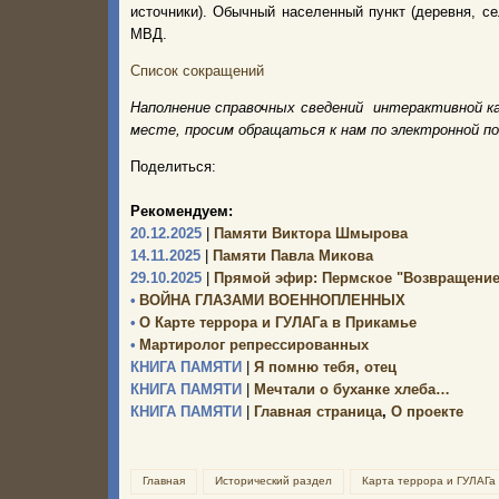
источники). Обычный населенный пункт (деревня, с
МВД.
Список сокращений
Наполнение справочных сведений интерактивной к
месте, просим обращаться к нам по электронной п
Поделиться:
Рекомендуем:
20.12.2025
|
Памяти Виктора Шмырова
14.11.2025
|
Памяти Павла Микова
29.10.2025
|
Прямой эфир: Пермское "Возвращение
•
ВОЙНА ГЛАЗАМИ ВОЕННОПЛЕННЫХ
•
О Карте террора и ГУЛАГа в Прикамье
•
Мартиролог репрессированных
КНИГА ПАМЯТИ
|
Я помню тебя, отец
КНИГА ПАМЯТИ
|
Мечтали о буханке хлеба…
КНИГА ПАМЯТИ
|
Главная страница
,
О проекте
Главная
Исторический раздел
Карта террора и ГУЛАГа