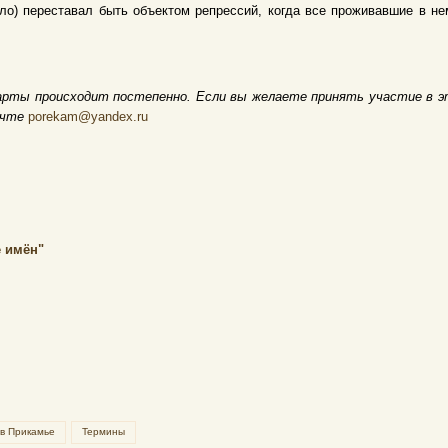
ело) переставал быть объектом репрессий, когда все проживавшие в 
арты происходит постепенно. Если вы желаете принять участие в э
очте
porekam@yandex.ru
 имён"
 в Прикамье
Термины