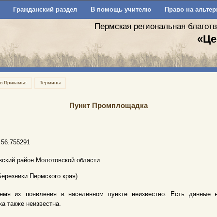
Гражданский раздел
В помощь учителю
Право на альтер
Пермская региональная благот
«Це
 в Прикамье
Термины
Пункт Промплощадка
 56.755291
вский район Молотовской области
 Березники Пермского края)
емя их появления в населённом пункте неизвестно. Есть данные н
ка также неизвестна.