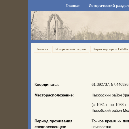
Главная
Исторический раздел
Главная
Исторический раздел
Карта террора и ГУЛАГа
Координаты:
61.392737, 57.440926
Месторасположение:
Ныробский район Ура
(с 1934 г. по 1938 г
Ныробский район Мол
Период проживания
Точное время их поя
спецпоселенцев:
неизвестна.