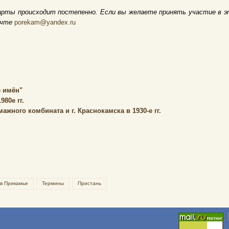
арты происходит постепенно. Если вы желаете принять участие в э
очте
porekam@yandex.ru
 имён"
80е гг.
жного комбината и г. Краснокамска в 1930-е гг.
 в Прикамье
Термины
Пристань