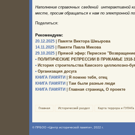
Наполнение справочных сведений интерактивной к
месте, просим обращаться к нам по электронной п
Поделиться:
Рекомендуем:
20.12.2025
|
Памяти Виктора Шмырова
14.11.2025
|
Памяти Павла Микова
29.10.2025
|
Прямой эфир: Пермское "Возвращение
•
ПОЛИТИЧЕСКИЕ РЕПРЕССИИ В ПРИКАМЬЕ 1918-19
•
История строительства Камского целлюлозно-бума
•
Организация досуга
КНИГА ПАМЯТИ
|
Я помню тебя, отец
КНИГА ПАМЯТИ
|
Там были разные люди
КНИГА ПАМЯТИ
|
Главная страница
,
О проекте
Главная
Исторический раздел
Карта террора и ГУЛАГа
©
ПРБОО «Центр исторической памяти»
, 2022 г.