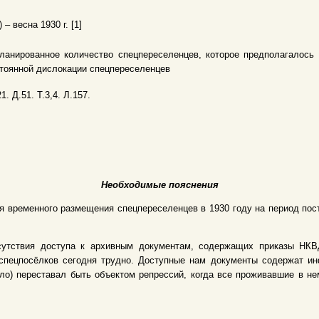
 – весна 1930 г. [1]
ланированное количество спецпереселенцев, которое предполагалось
тоянной дислокации спецпереселенцев
1. Д.51. Т.3,4. Л.157.
Необходимые пояснения
я временного размещения спецпереселенцев в 1930 году на период пос
сутствия доступа к архивным документам, содержащих приказы НКВД
спецпосёлков сегодня трудно. Доступные нам документы содержат и
ело) переставал быть объектом репрессий, когда все проживавшие в 