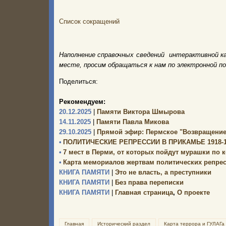
Список сокращений
Наполнение справочных сведений интерактивной к
месте, просим обращаться к нам по электронной п
Поделиться:
Рекомендуем:
20.12.2025
|
Памяти Виктора Шмырова
14.11.2025
|
Памяти Павла Микова
29.10.2025
|
Прямой эфир: Пермское "Возвращение
•
ПОЛИТИЧЕСКИЕ РЕПРЕССИИ В ПРИКАМЬЕ 1918-19
•
7 мест в Перми, от которых пойдут мурашки по 
•
Карта мемориалов жертвам политических репре
КНИГА ПАМЯТИ
|
Это не власть, а преступники
КНИГА ПАМЯТИ
|
Без права переписки
КНИГА ПАМЯТИ
|
Главная страница
,
О проекте
Главная
Исторический раздел
Карта террора и ГУЛАГа