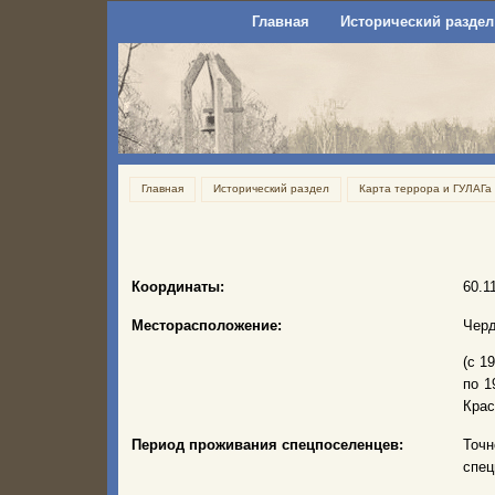
Главная
Исторический раздел
Главная
Исторический раздел
Карта террора и ГУЛАГа
Координаты:
60.1
Месторасположение:
Черд
(с 1
по 1
Крас
Период проживания спецпоселенцев:
Точн
спец