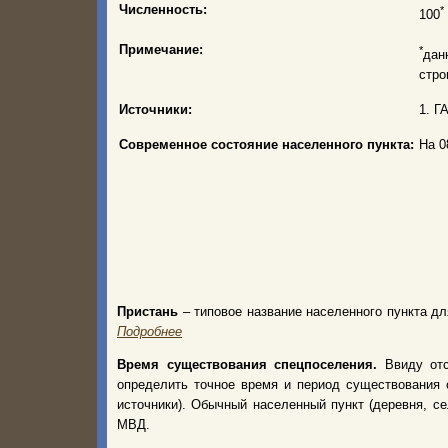
Численность:
*
100
Примечание:
*
дан
стро
Источники:
1. Г
Современное состояние населенного пункта:
На 0
Пристань
– типовое название населенного пункта дл
Подробнее
Время существования спецпоселения.
Ввиду от
определить точное время и период существования 
источники). Обычный населенный пункт (деревня, с
МВД.