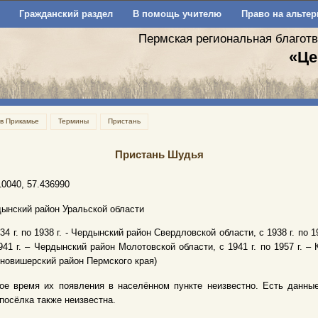
Гражданский раздел
В помощь учителю
Право на альтер
Пермская региональная благот
«Це
 в Прикамье
Термины
Пристань
Пристань Шудья
10040, 57.436990
ынский район Уральской области
934 г. по 1938 г. - Чердынский район Свердловской области, с 1938 г. по 
941 г. – Чердынский район Молотовской области, с 1941 г. по 1957 г. 
новишерский район Пермского края)
ое время их появления в населённом пункте неизвестно. Есть данные
посёлка также неизвестна.