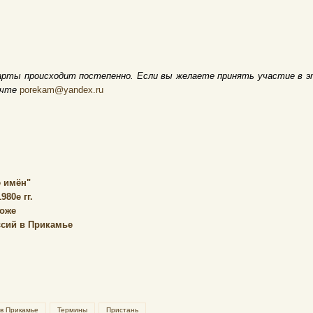
арты происходит постепенно. Если вы желаете принять участие в э
очте
porekam@yandex.ru
 имён"
80е гг.
коже
ссий в Прикамье
 в Прикамье
Термины
Пристань