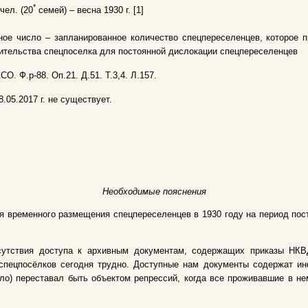
*
чел. (20
семей) – весна 1930 г. [1]
ное число – запланированное количество спецпереселенцев, которое 
ительства спецпоселка для постоянной дислокации спецпереселенцев
АСО. Ф.р-88. Оп.21. Д.51. Т.3,4. Л.157.
8.05.2017 г. не существует.
Необходимые пояснения
я временного размещения спецпереселенцев в 1930 году на период пос
сутствия доступа к архивным документам, содержащих приказы НКВД
спецпосёлков сегодня трудно. Доступные нам документы содержат и
ело) переставал быть объектом репрессий, когда все проживавшие в 