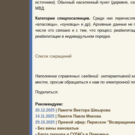
источники). Обычный населенный пункт (деревня, с
МВД.
Категории спецпоселенцев.
Среди них перечисля
«власовцы», «оуновцы» и др). Архивные данные не 
числе это связано и с тем, что процесс реабилита
реабилитации в индивидульном порядке.
Список сокращений
Наполнение справочных сведений интерактивной к
месте, просим обращаться к нам по электронной п
Поделиться:
Рекомендуем:
20.12.2025
|
Памяти Виктора Шмырова
14.11.2025
|
Памяти Павла Микова
29.10.2025
|
Прямой эфир: Пермское "Возвращение
•
Без вины виноватые
•
Карта террора и ГУЛАГа в Прикамье