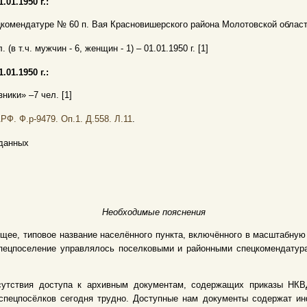
1.01.1950 г.:
комендатуре № 60 п. Вая Красновишерского района Молотовской област
. (в т.ч. мужчин - 6, женщин - 1) – 01.01.1950 г. [1]
1.01.1950 г.:
зники» –7 чел. [1]
РФ. Ф.р-9479. Оп.1. Д.558. Л.11
.
данных
Необходимые пояснения
щее, типовое название населённого пункта, включённого в масштабну
 Спецпоселение управлялось поселковыми и районными спецкомендату
сутствия доступа к архивным документам, содержащих приказы НКВД
спецпосёлков сегодня трудно. Доступные нам документы содержат и