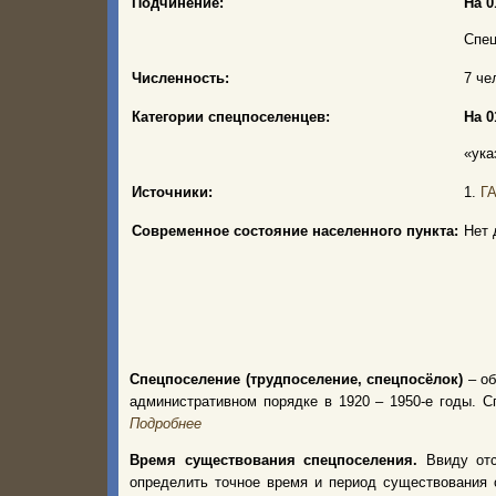
Подчинение:
На 0
Спец
Численность:
7 чел
Категории спецпоселенцев:
На 0
«ука
Источники:
1.
ГА
Современное состояние населенного пункта:
Нет 
Спецпоселение (трудпоселение, спецпосёлок)
– об
административном порядке в 1920 – 1950-е годы.
Подробнее
Время существования спецпоселения.
Ввиду от
определить точное время и период существования 