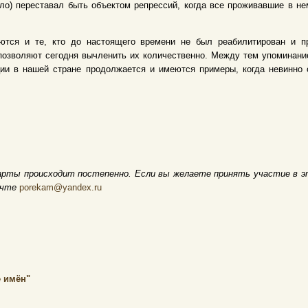
ело) переставал быть объектом репрессий, когда все проживавшие в 
ются и те, кто до настоящего времени не был реабилитирован и пр
позволяют сегодня вычленить их количественно. Между тем упоминание
ции в нашей стране продолжается и имеются примеры, когда невинно
арты происходит постепенно. Если вы желаете принять участие в э
очте
porekam@yandex.ru
 имён"