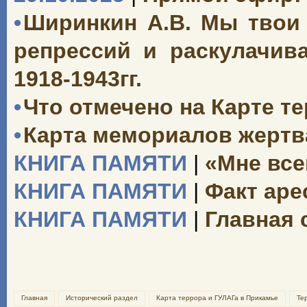
•
Ширинкин А.В. Мы твои 
репрессий и раскулачив
1918-1943гг.
•
Что отмечено на Карте т
•
Карта мемориалов жертв
КНИГА ПАМЯТИ
|
«Мне все
КНИГА ПАМЯТИ
|
Факт аре
КНИГА ПАМЯТИ
|
Главная 
Главная
Исторический раздел
Карта террора и ГУЛАГа в Прикамье
Те