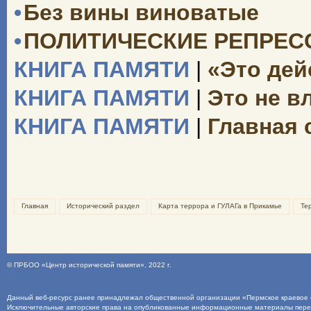
•
Без вины виноватые
•
ПОЛИТИЧЕСКИЕ РЕПРЕССИ
КНИГА ПАМЯТИ
|
«Это дей
КНИГА ПАМЯТИ
|
Это не вл
КНИГА ПАМЯТИ
|
Главная 
Главная
Исторический раздел
Карта террора и ГУЛАГа в Прикамье
Те
©
ПРБОО «Центр исторической памяти»
, 2022 г.
Данный веб-ресурс ранее принадлежал общественной организации «Пермское краевое о
Исключительные авторские права на опубликованные информационные материалы пер