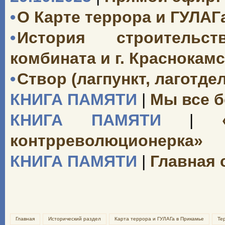
•
О Карте террора и ГУЛАГ
•
История строительст
комбината и г. Краснокамск
•
Створ (лагпункт, лаготд
КНИГА ПАМЯТИ
|
Мы все б
КНИГА ПАМЯТИ
|
«О
контрреволюционерка»
КНИГА ПАМЯТИ
|
Главная 
Главная
Исторический раздел
Карта террора и ГУЛАГа в Прикамье
Те