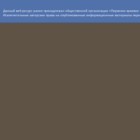
Данный веб-ресурс ранее принадлежал общественной организации «Пермское краевое о
Исключительные авторские права на опубликованные информационные материалы пер