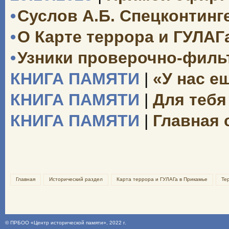
•
Суслов А.Б. Спецконтинг
•
О Карте террора и ГУЛАГ
•
Узники проверочно-филь
КНИГА ПАМЯТИ
|
«У нас е
КНИГА ПАМЯТИ
|
Для тебя
КНИГА ПАМЯТИ
|
Главная 
Главная
Исторический раздел
Карта террора и ГУЛАГа в Прикамье
Те
©
ПРБОО «Центр исторической памяти»
, 2022 г.