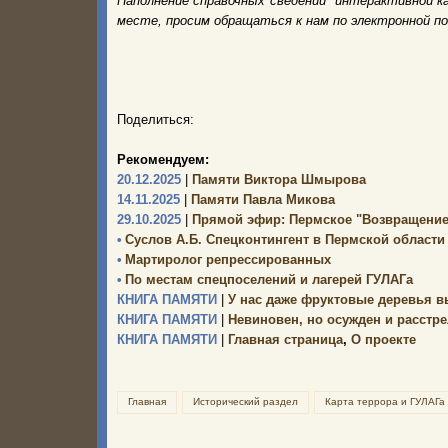
Наполнение справочных сведений интерактивной к
месте, просим обращаться к нам по электронной п
Поделиться:
Рекомендуем:
20.12.2025
|
Памяти Виктора Шмырова
14.11.2025
|
Памяти Павла Микова
29.10.2025
|
Прямой эфир: Пермское "Возвращение
•
Суслов А.Б. Спецконтингент в Пермской области 
•
Мартиролог репрессированных
•
По местам спецпоселений и лагерей ГУЛАГа
КНИГА ПАМЯТИ
|
У нас даже фруктовые деревья 
КНИГА ПАМЯТИ
|
Невиновен, но осужден и расстр
КНИГА ПАМЯТИ
|
Главная страница
,
О проекте
Главная
Исторический раздел
Карта террора и ГУЛАГа