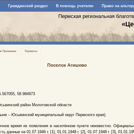
Гражданский раздел
В помощь учителю
Право на альтер
Пермская региональная благот
«Це
 в Прикамье
Термины
Поселок Агишево
5.567055, 58.984973
сьвинский район Молотовской области
ныне – Юсьвинский муниципальный округ Пермского края).
очное время их появления в населённом пункте неизвестно. Официальн
сть данные на 01.07.1946 г. [1], 01.01.1948 г. [2], 01.07.1948 г. [3], 01.01.1950