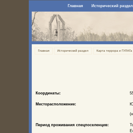
Главная
Исторический раздел
Главная
Исторический раздел
Карта террора и ГУЛАГа
Координаты:
5
Месторасположение:
Ю
(
Период проживания спецпоселенцев:
Т
Е