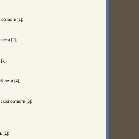
области [1];
асти [2];
[3];
ласти [4];
кой области [5];
. [1];