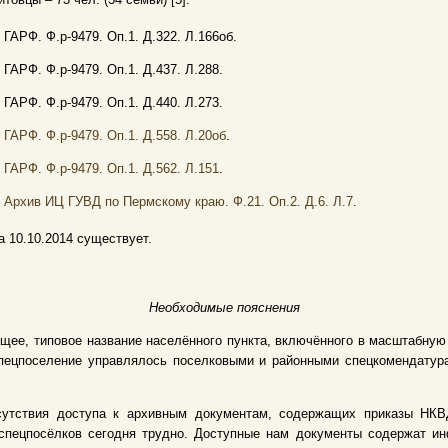
. ГАРФ. Ф.р-9479. Оп.1. Д.322. Л.166об.
. ГАРФ. Ф.р-9479. Оп.1. Д.437. Л.288.
. ГАРФ. Ф.р-9479. Оп.1. Д.440. Л.273.
. ГАРФ. Ф.р-9479. Оп.1. Д.558. Л.20об
.
.
ГАРФ. Ф.р-9479. Оп.1. Д.562. Л.151
.
.
Архив ИЦ ГУВД по Пермскому краю. Ф.21. Оп.2. Д.6. Л.7
.
а 10.10.2014 существует.
Необходимые пояснения
щее, типовое название населённого пункта, включённого в масштабну
 Спецпоселение управлялось поселковыми и районными спецкомендату
сутствия доступа к архивным документам, содержащих приказы НКВД
спецпосёлков сегодня трудно. Доступные нам документы содержат и