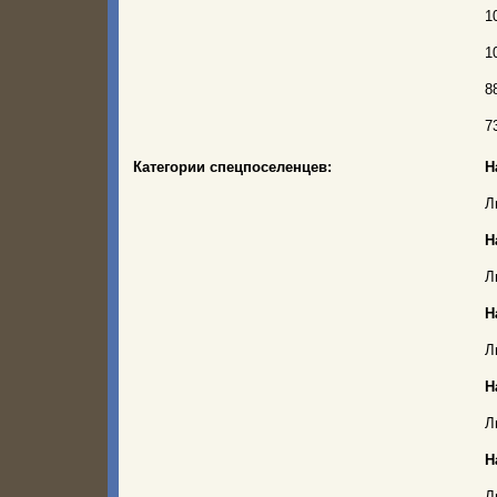
1
1
8
7
Категории спецпоселенцев:
Н
Л
Н
Л
Н
Л
Н
Л
Н
Л