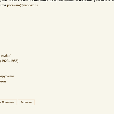
арты происходит постепенно. Если вы желаете принять участие в э
очте
porekam@yandex.ru
 имён"
(1929–1953)
вырубили
елян
 в Прикамье
Термины