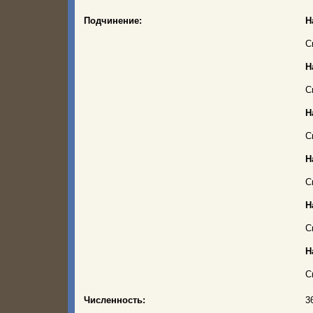
Подчинение:
Н
С
Н
С
Н
С
Н
С
Н
С
Н
С
Численность:
3