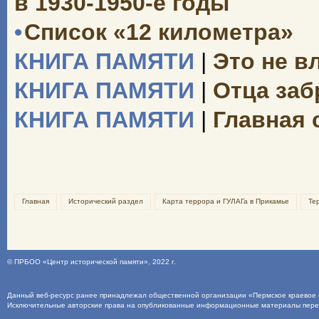
в 1930-1950-е годы
•
Список «12 километра»
КНИГА ПАМЯТИ
|
Это не вл
КНИГА ПАМЯТИ
|
Отца заб
КНИГА ПАМЯТИ
|
Главная 
Главная
Исторический раздел
Карта террора и ГУЛАГа в Прикамье
Те
©
ПРБОО «Центр исторической памяти»
, 2022 г.
Данный веб-ресурс ранее принадлежал общественной организации «Пермское краевое о
Исключительные авторские права на опубликованные информационные материалы пер