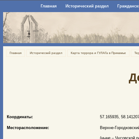
Главная
Исторический раздел
Гражданск
Главная
Исторический раздел
Карта террора и ГУЛАГа в Прикамье
Те
Д
Координаты:
57.165935, 58.14120
Месторасположение:
Верхне-Городковски
(ныне – Чусовской р