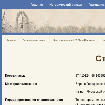
Главная
Исторический раздел
Гражданск
Главная
Исторический раздел
Карта террора и ГУЛАГа в Прикамье
Те
С
Координаты:
57.410124, 58.14388
Месторасположение:
Верхне-Городковски
(ныне – Чусовской р
Период проживания спецпоселенцев:
Точное время их появ
Официальная дата з