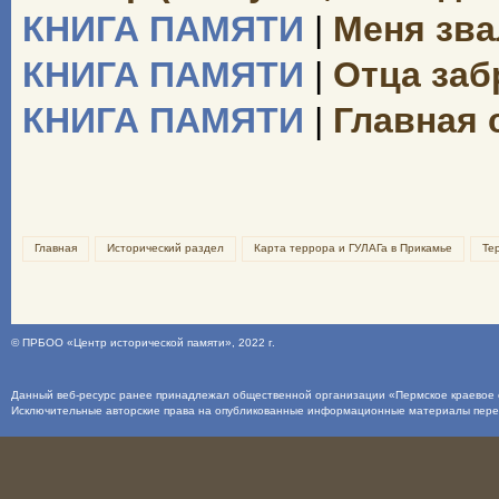
КНИГА ПАМЯТИ
|
Меня зва
КНИГА ПАМЯТИ
|
Отца заб
КНИГА ПАМЯТИ
|
Главная 
Главная
Исторический раздел
Карта террора и ГУЛАГа в Прикамье
Те
©
ПРБОО «Центр исторической памяти»
, 2022 г.
Данный веб-ресурс ранее принадлежал общественной организации «Пермское краевое о
Исключительные авторские права на опубликованные информационные материалы пер