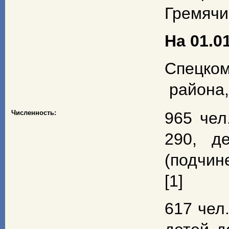
Гремячи
На 01.01
Спецком
района,
Численность:
965 чел
290, д
(подчин
[1]
617 чел.