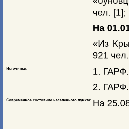
«оуновц
чел. [1];
На 01.01
«Из Кры
921 чел.
Источники:
1. ГАРФ.
2. ГАРФ.
Современное состояние населенного пункта:
На 25.08