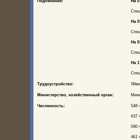
Подчинение:
На 0
Спец
На 0
Спец
На 0
Спец
На 1
Спец
Трудоустройство:
Яйви
Министерство, хозяйственный орган:
Мини
Численность:
548 
637 
590 
461 ч