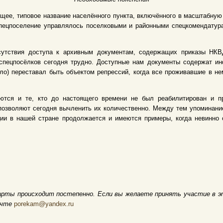
щее, типовое название населённого пункта, включённого в масштабну
 Спецпоселение управлялось поселковыми и районными спецкомендату
сутствия доступа к архивным документам, содержащих приказы НКВД
спецпосёлков сегодня трудно. Доступные нам документы содержат и
ело) переставал быть объектом репрессий, когда все проживавшие в 
ются и те, кто до настоящего времени не был реабилитирован и пр
позволяют сегодня вычленить их количественно. Между тем упоминание
ции в нашей стране продолжается и имеются примеры, когда невинно
арты происходит постепенно. Если вы желаете принять участие в э
очте
porekam@yandex.ru