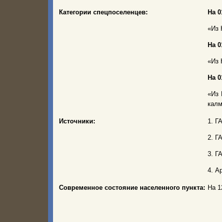
Категории спецпоселенцев:
На 0
«Из 
На 0
«Из 
На 0
«Из 
калм
Источники:
1. Г
2. Г
3. Г
4. А
Современное состояние населенного пункта:
На 1