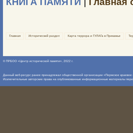
КНИГА ПАМЯТИ
|
Главная 
Главная
Исторический раздел
Карта террора и ГУЛАГа в Прикамье
Те
©
ПРБОО «Центр исторической памяти»
, 2022 г.
Данный веб-ресурс ранее принадлежал общественной организации «Пермское краевое о
Исключительные авторские права на опубликованные информационные материалы пер