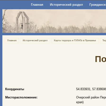
Главная
Исторический раздел
Гражданск
Главная
Исторический раздел
Карта террора и ГУЛАГа в Прикамье
Те
По
Координаты
54.833931, 57.83869
Месторасположение:
Очерский район Перм
края)