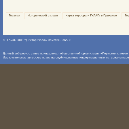
Главная
Исторический раздел
Карта террора и ГУЛАГа в Прикамье
Те
©
ПРБОО «Центр исторической памяти»
, 2022 г.
Данный веб-ресурс ранее принадлежал общественной организации «Пермское краевое о
Исключительные авторские права на опубликованные информационные материалы пер