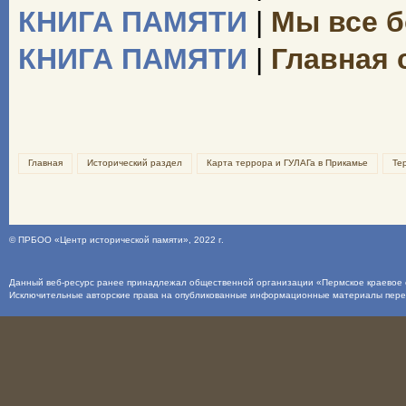
КНИГА ПАМЯТИ
|
Мы все б
КНИГА ПАМЯТИ
|
Главная 
Главная
Исторический раздел
Карта террора и ГУЛАГа в Прикамье
Те
©
ПРБОО «Центр исторической памяти»
, 2022 г.
Данный веб-ресурс ранее принадлежал общественной организации «Пермское краевое о
Исключительные авторские права на опубликованные информационные материалы пер