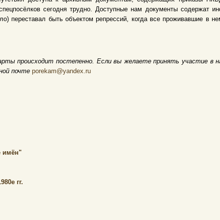
спецпосёлков сегодня трудно. Доступные нам документы содержат и
ело) переставал быть объектом репрессий, когда все проживавшие в 
арты происходит постепенно. Если вы желаете принять участие в н
нной почте
porekam@yandex.ru
 имён"
80е гг.