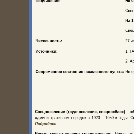
Подчинение:
На 0
Спец
На 1
Спец
Численность:
27 че
Источники:
1. Г
2. А
Современное состояние населенного пункта:
Не с
Спецпоселение (трудпоселение, спецпосёлок)
– об
административном порядке в 1920 – 1950-е годы.
Подробнее
Время существования спецпоселения.
Ввиду от