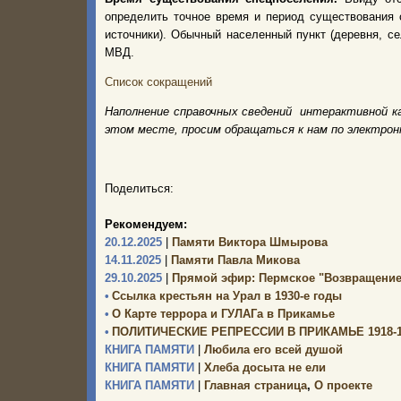
определить точное время и период существования 
источники). Обычный населенный пункт (деревня, с
МВД.
Список сокращений
Наполнение справочных сведений интерактивной к
этом месте, просим обращаться к нам по электро
Поделиться:
Рекомендуем:
20.12.2025
|
Памяти Виктора Шмырова
14.11.2025
|
Памяти Павла Микова
29.10.2025
|
Прямой эфир: Пермское "Возвращение
•
Ссылка крестьян на Урал в 1930-е годы
•
О Карте террора и ГУЛАГа в Прикамье
•
ПОЛИТИЧЕСКИЕ РЕПРЕССИИ В ПРИКАМЬЕ 1918-19
КНИГА ПАМЯТИ
|
Любила его всей душой
КНИГА ПАМЯТИ
|
Хлеба досыта не ели
КНИГА ПАМЯТИ
|
Главная страница
,
О проекте