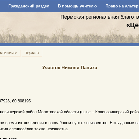
Гражданский раздел
В помощь учителю
Право на альтер
Пермская региональная благот
«Це
 в Прикамье
Термины
Участок Нижняя Паниха
07923, 60.808195
новишерский район Молотовской области (ныне – Красновишерский райо
ое время их появления в населённом пункте неизвестно. Есть данные на 01
ытия спецпосёлка также неизвестна.