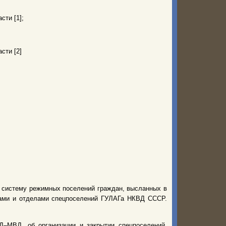
сти [1];
сти [2]
ю систему режимных поселений граждан, высланных в
рами и отделами спецпоселений ГУЛАГа НКВД СССР.
–МВД, об организации и закрытии спецпоселений,