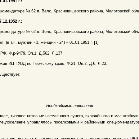
1.01.1951 г.:
комендатуре № 62 п. Велс, Красновишерского района, Молотовской обла
7.12.1952 г.:
комендатуре № 62 п. Велс, Красновишерского района, Молотовской обла
л. (в т.ч. мужчин - 3, женщин - 24) – 01.01.1951 г. [1]
АРФ. Ф.р-9479. Оп.1. Д.562. Л.137.
рхив ИЦ ГУВД по Пермскому краю. Ф.21. Оп.2. Д.6. Л.23.
уществует.
Необходимые пояснения
щее, типовое название населённого пункта, включённого в масштабну
 Спецпоселение управлялось поселковыми и районными спецкомендату
сутствия доступа к архивным документам, содержащих приказы НКВД