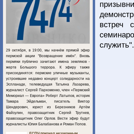
призывни
демонст
встреч 
семинаро
служить"
29 октября, в 19:00, мы начнём прямой эфир
пермской акции "Возвращение имён". Вновь
пермяки публично зачитают имена земляков -
жертв Большого террора. К эфиру также
присоединятся: пермские уличные музыканты,
устроившие недавно концерт солидарности на
Эспланаде, телеведущая Татьяна Лазарева,
журналист Сергей Пархоменко, член «Пермский
Мемориал — Европа» Роберт Латыпов, историк
Тамара Эйдельман, писатель Виктор
Шендерович, юрист из Березников Артём
Файзулин, правозащитник Сергей Трутнев,
правозащитник Олег Орлов. Вести эфир будут
журналисты Юлия Балабанова и Роман Попов.
ЕСПЧ признал незаконным