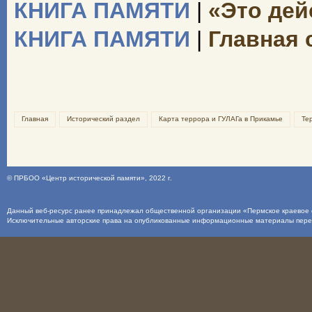
КНИГА ПАМЯТИ
|
«Это дей
КНИГА ПАМЯТИ
|
Главная 
Главная
Исторический раздел
Карта террора и ГУЛАГа в Прикамье
Те
©
ПРБОО «Центр исторической памяти»
, 2022 г.
Данный веб-ресурс ранее принадлежал общественной организации «Пермское краевое о
Исключительные авторские права на опубликованные информационные материалы пер