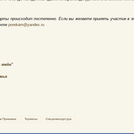
арты происходит постепенно. Если вы желаете принять участие в э
очте
porekam@yandex.ru
 имён"
амье
 в Прикамье
Термины
Спецкомендатура