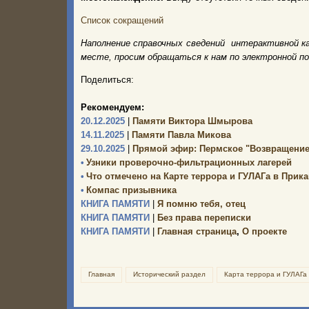
Список сокращений
Наполнение справочных сведений интерактивной к
месте, просим обращаться к нам по электронной п
Поделиться:
Рекомендуем:
20.12.2025
|
Памяти Виктора Шмырова
14.11.2025
|
Памяти Павла Микова
29.10.2025
|
Прямой эфир: Пермское "Возвращение
•
Узники проверочно-фильтрационных лагерей
•
Что отмечено на Карте террора и ГУЛАГа в Прик
•
Компас призывника
КНИГА ПАМЯТИ
|
Я помню тебя, отец
КНИГА ПАМЯТИ
|
Без права переписки
КНИГА ПАМЯТИ
|
Главная страница
,
О проекте
Главная
Исторический раздел
Карта террора и ГУЛАГа