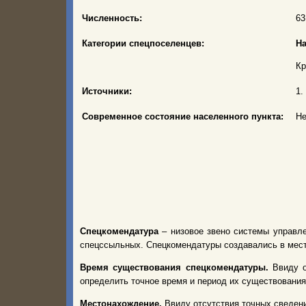
Численность:
63
Категории спецпоселенцев:
На
Кр
Источники:
1.
Современное состояние населенного пункта:
Не
Спецкомендатура
– низовое звено системы управл
спецссыльных. Спецкомендатуры создавались в мест
Время существования спецкомендатуры.
Ввиду 
определить точное время и период их существования
Местонахождение.
Ввиду отсутствия точных сведени