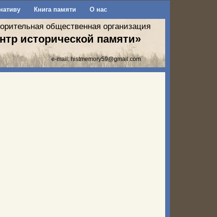
нативу
Книга памяти
О нас
ворительная общественная организация
нтр исторической памяти»
e-mail:
histmemory59@gmail.com