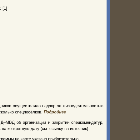
 [1]
щников осуществляло надзор за жизнедеятельностью
сколько спецпосёлков.
Подробнее
Д–МВД об организации и закрытии спецкомендатур,
на конкретную дату (см. ссылку на источник).
граммы на карте указано приблизительно.