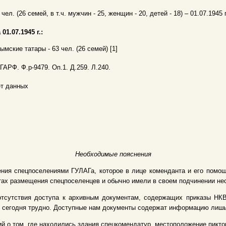
 чел. (26 семей, в т.ч. мужчин - 25, женщин - 20, детей - 18) – 01.07.1945 г.
 01.07.1945 г.:
ымские татары - 63 чел. (26 семей) [1]
 ГАРФ. Ф.р-9479. Оп.1. Д.259. Л.240.
т данных
Необходимые пояснения
ения спецпоселениями ГУЛАГа, которое в лице коменданта и его помо
ах размещения спецпоселенцев и обычно имели в своем подчинении не
отсутствия доступа к архивным документам, содержащих приказы НКВ
 сегодня трудно. Доступные нам документы содержат информацию лишь 
й о том, где находились здания спецкомендатур, местоположение пикто