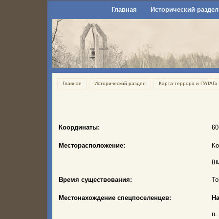
Главная
Исторический раздел
Главная
Исторический раздел
Карта террора и ГУЛАГа
Координаты:
60
Месторасположение:
Ко
(н
Время существования:
То
Местонахождение спецпоселенцев:
На
п.