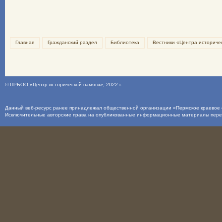
Главная
Гражданский раздел
Библиотека
Вестники «Центра историче
©
ПРБОО «Центр исторической памяти»
, 2022 г.
Данный веб-ресурс ранее принадлежал общественной организации «Пермское краевое о
Исключительные авторские права на опубликованные информационные материалы пер