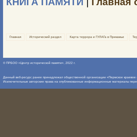
КНИГА ПАМЯТИ
|
Главная 
Главная
Исторический раздел
Карта террора и ГУЛАГа в Прикамье
Те
©
ПРБОО «Центр исторической памяти»
, 2022 г.
Данный веб-ресурс ранее принадлежал общественной организации «Пермское краевое о
Исключительные авторские права на опубликованные информационные материалы пер