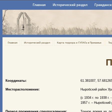
Главная
Исторический раздел
Гражданск
Главная
Исторический раздел
Карта террора и ГУЛАГа в Прикамье
Те
П
Координаты:
61.381007, 57.68126
Месторасположение:
Ныробский район Ур
(с 1934 г. по 1938 г
1957 г. – Ныробский
Период проживания спецпоселенцев:
Точное время их по