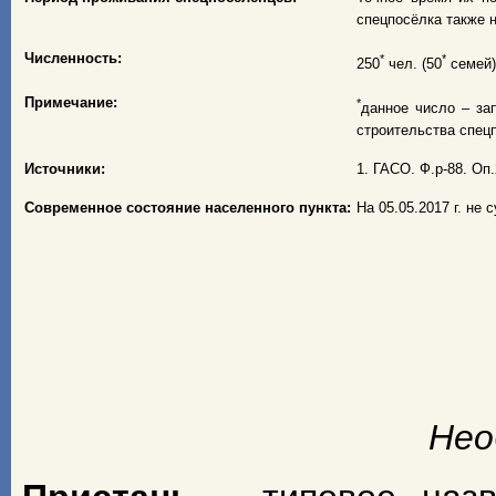
спецпосёлка также н
Численность:
*
*
250
чел. (50
семей) 
Примечание:
*
данное число – за
строительства спец
Источники:
1. ГАСО. Ф.р-88. Оп.2
Современное состояние населенного пункта:
На 05.05.2017 г. не 
Нео