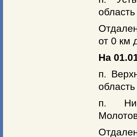
область
Отдален
от 0 км д
На 01.01
п. Верх
область
п. Ни
Молотов
Отдален