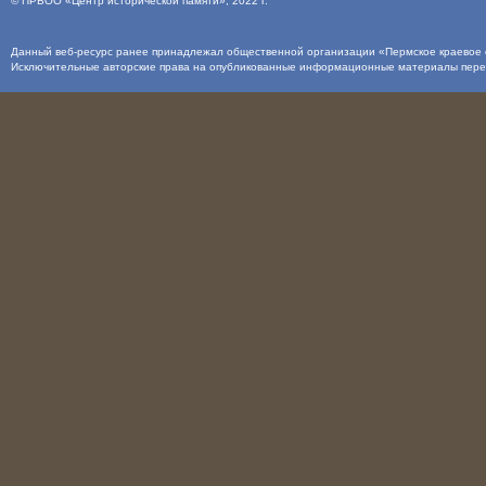
©
ПРБОО «Центр исторической памяти»
, 2022 г.
Данный веб-ресурс ранее принадлежал общественной организации «Пермское краевое о
Исключительные авторские права на опубликованные информационные материалы пер