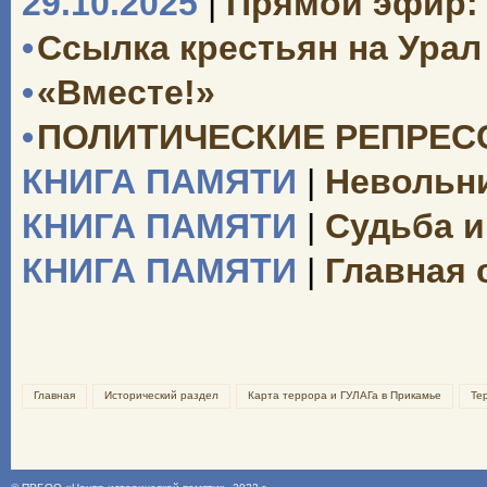
29.10.2025
|
Прямой эфир: 
•
Ссылка крестьян на Урал 
•
«Вместе!»
•
ПОЛИТИЧЕСКИЕ РЕПРЕССИ
КНИГА ПАМЯТИ
|
Невольни
КНИГА ПАМЯТИ
|
Судьба и
КНИГА ПАМЯТИ
|
Главная 
Главная
Исторический раздел
Карта террора и ГУЛАГа в Прикамье
Те