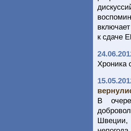
дискусси
воспоми
включает
к сдаче 
24.06.201
Хроника 
15.05.201
вернулис
В очере
добровол
Швеции, 
непогода