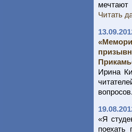
мечтают
Читать да
13.09.201
«Мемори
призывн
Прикамь
Ирина Ки
читателе
вопросов
19.08.201
«Я студе
поехать 