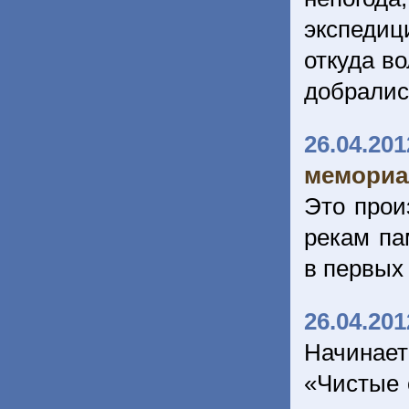
экспедиц
откуда в
добрались
26.04.201
мемориа
Это прои
рекам па
в первых
26.04.201
Начинае
«Чистые 