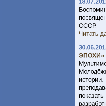
18.07.201
Воспоми
посвяще
СССР, 
Читать да
30.06.201
ЭПОХИ»
Мультиме
Молодёж
истории.
преподав
показат
разрабо