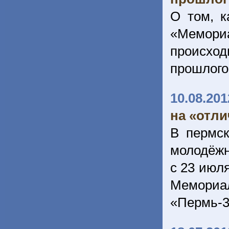
О том, к
«Мемори
происхо
прошлого
10.08.201
на «отл
В пермс
молодёжно
с 23 июля
Мемориа
«Пермь-3