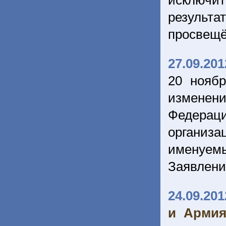
исключи
результа
просвещё
27.09.201
20 нояб
изменен
Федераци
организ
именуемы
Заявлен
24.09.201
и Армия