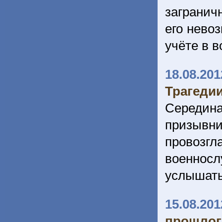
загранич
его невоз
учёте в в
18.08.201
Трагеди
Середин
призывн
провозг
военнос
услышать
15.08.201
прошлог