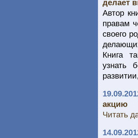
делает 
Автор кн
правам ч
своего р
делающих
Книга т
узнать 
развитии,
19.09.201
акцию
Читать да
14.09.201