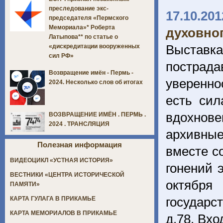
преследование экс-
17.10.201
председателя «Пермского
Мемориала»* Роберта
духовног
Латыпова** по статье о
Выставка
«дискредитации вооруженных
сил РФ»
пострад
Возвращение имён - Пермь -
уверенно
2024. Несколько слов об итогах
есть сил
вдохнов
ВОЗВРАЩЕНИЕ ИМЁН . ПЕРМЬ .
2024 . ТРАНСЛЯЦИЯ
архивные
Полезная информация
вместе с
ВИДЕОЦИКЛ «УСТНАЯ ИСТОРИЯ»
гонений 
ВЕСТНИКИ «ЦЕНТРА ИСТОРИЧЕСКОЙ
октября
ПАМЯТИ»
государс
КАРТА ГУЛАГА В ПРИКАМЬЕ
КАРТА МЕМОРИАЛОВ В ПРИКАМЬЕ
д.78. Вх