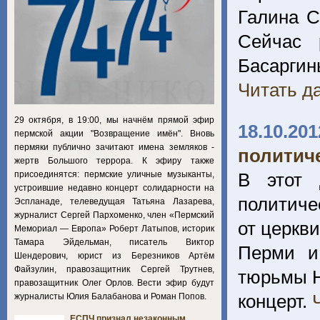
Галина С
Сейчас 
Басарги
Читать да
29 октября, в 19:00, мы начнём прямой эфир
18.10.201
пермской акции "Возвращение имён". Вновь
пермяки публично зачитают имена земляков -
политич
жертв Большого террора. К эфиру также
присоединятся: пермские уличные музыканты,
В этот 
устроившие недавно концерт солидарности на
политиче
Эспланаде, телеведущая Татьяна Лазарева,
журналист Сергей Пархоменко, член «Пермский
от церкв
Мемориал — Европа» Роберт Латыпов, историк
Тамара Эйдельман, писатель Виктор
Перми и
Шендерович, юрист из Березников Артём
Файзулин, правозащитник Сергей Трутнев,
тюрьмы Н
правозащитник Олег Орлов. Вести эфир будут
концерт.
журналисты Юлия Балабанова и Роман Попов.
ЕСПЧ признал незаконным