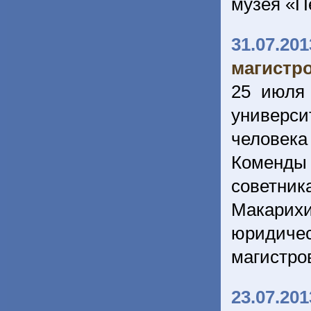
музея «П
31.07.201
магистро
25 июля
универси
человек
Коменды
советн
Макарихи
юридиче
магистро
23.07.201