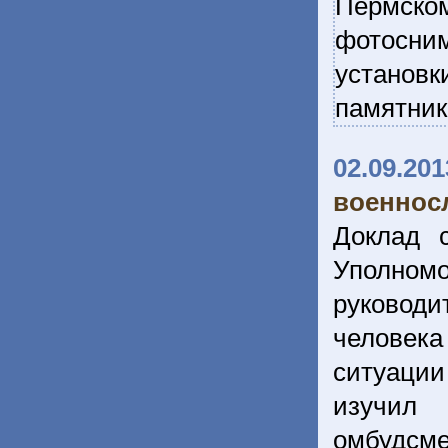
Пермско
фотосним
установк
памятник
02.09.201
военнос
Доклад 
Уполномо
руковод
человек
ситуации
изучил 
омбудсм