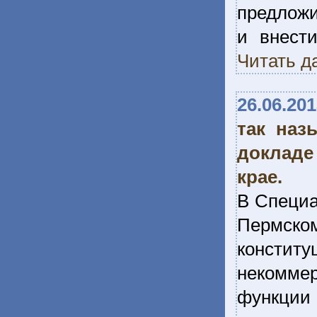
предложи
и внести
Читать д
26.06.20
так наз
докладе
крае.
В Специа
Пермск
констит
некомме
функции 