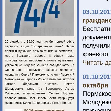
03.10.201
граждан
Бесплатн
документ
29 октября, в 19:00, мы начнём прямой эфир
получили
пермской акции "Возвращение имён". Вновь
пермяки публично зачитают имена земляков -
краевог
жертв Большого террора. К эфиру также
присоединятся: пермские уличные музыканты,
Читать да
устроившие недавно концерт солидарности на
Эспланаде, телеведущая Татьяна Лазарева,
журналист Сергей Пархоменко, член «Пермский
01.10.201
Мемориал — Европа» Роберт Латыпов, историк
октября
Тамара Эйдельман, писатель Виктор
Шендерович, юрист из Березников Артём
Пермск
Файзулин, правозащитник Сергей Трутнев,
правозащитник Олег Орлов. Вести эфир будут
Молодёжн
журналисты Юлия Балабанова и Роман Попов.
приуроче
ЕСПЧ признал незаконным