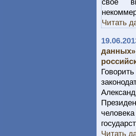
свое в
некомм
Читать д
19.06.201
данных
российс
Говори
законода
Алексан
Президен
человек
госуда
Читать да