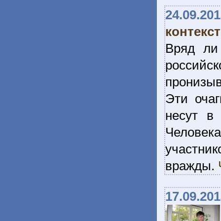
24.09.20
контекс
Вряд ли
российск
пронизыв
Эти очаг
несут в
Человек
участни
вражды.
17.09.20