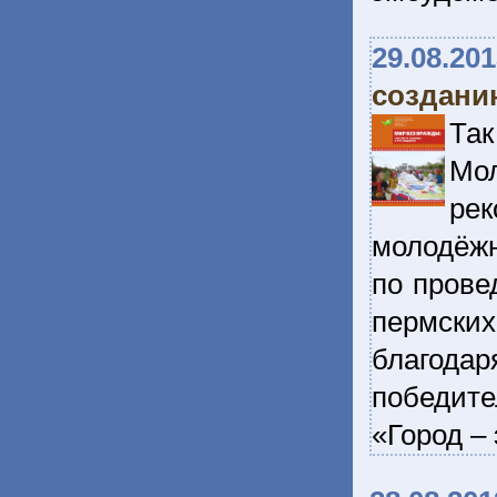
29.08.20
создани
Та
Мо
ре
молодёжн
по прове
пермских
благода
победите
«Город –