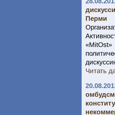
28.08.201
дискусс
Перми
Организа
Активно
«MitOst
политич
дискусси
Читать да
20.08.201
омбуд
констит
неком