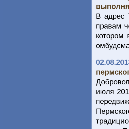
выполня
В адрес 
правам ч
котором 
омбудсм
02.08.201
пермско
Доброво
июля 201
передви
Пермско
традици