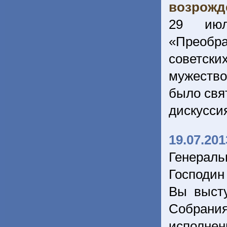
возрожд
29 июл
«Преобра
советски
мужество
было свя
дискусси
19.07.201
Генерал
Господин
Вы выст
Собрани
исполнен