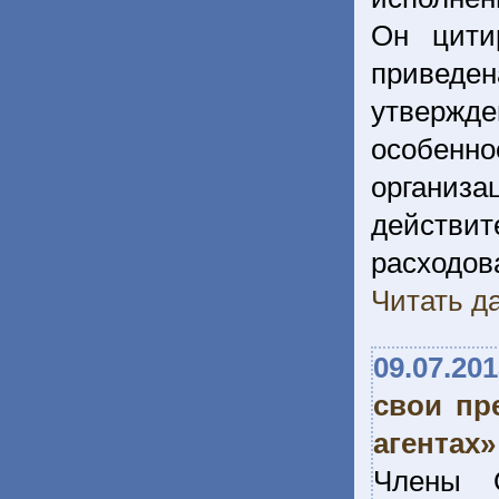
Он цити
приведе
утвержде
особен
органи
действ
расход
Читать да
09.07.20
свои пр
агентах»
Члены О