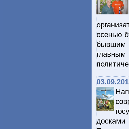
организа
осенью б
бывшим 
главны
политиче
03.09.20
На
сов
гос
досками