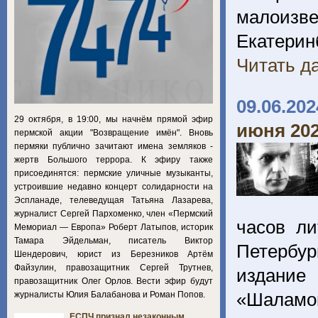
малоиз
Екатерин
Читать да
09.06.202
29 октября, в 19:00, мы начнём прямой эфир
июня 202
пермской акции "Возвращение имён". Вновь
пермяки публично зачитают имена земляков -
жертв Большого террора. К эфиру также
присоединятся: пермские уличные музыканты,
устроившие недавно концерт солидарности на
Эспланаде, телеведущая Татьяна Лазарева,
журналист Сергей Пархоменко, член «Пермский
часов ли
Мемориал — Европа» Роберт Латыпов, историк
Тамара Эйдельман, писатель Виктор
Петербур
Шендерович, юрист из Березников Артём
Файзулин, правозащитник Сергей Трутнев,
издание
правозащитник Олег Орлов. Вести эфир будут
«Шаламов
журналисты Юлия Балабанова и Роман Попов.
ЕСПЧ признал незаконным