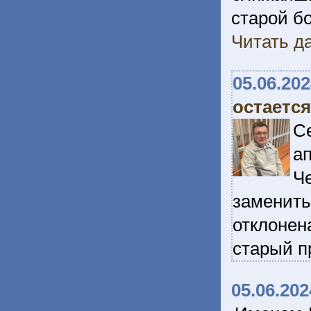
старой бо
Читать да
05.06.20
остается
С
а
Ч
заменит
отклонен
старый п
05.06.202