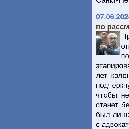
Санкт-Пе
07.06.202
по расс
П
о
п
этапиров
лет коло
подчеркн
чтобы не
станет б
был лише
с адвока