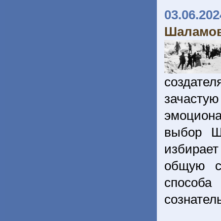
03.06.202
Шаламо
создате
зачасту
эмоциона
выбор Ш
избирает
общую с
способа
сознател