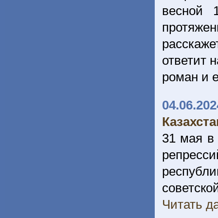
весной 
протяжен
расскаже
ответит 
роман и 
04.06.202
Казахста
31 мая в
репресс
республ
советской
Читать да