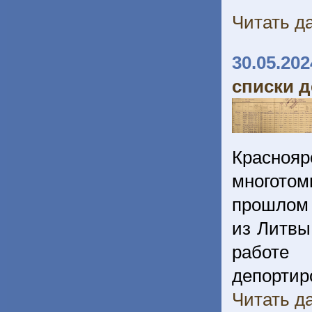
Читать да
30.05.202
списки 
Красноя
многотом
прошлом 
из Литвы
работе
депорт
Читать да