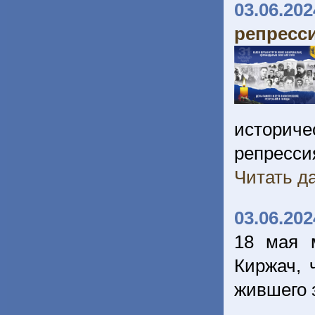
03.06.202
репресси
историч
репресси
Читать да
03.06.202
18 мая 
Киржач, 
жившего 