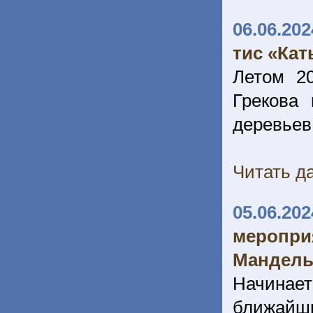
06.06.202
тис «Ка
Летом 20
Грекова
деревьев
Читать да
05.06.202
меропри
Мандель
Начинае
ближайши