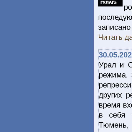
р
последу
записано 
Читать да
30.05.20
Урал и С
режима. 
репресси
других р
время вх
в себя 
Тюмень, 