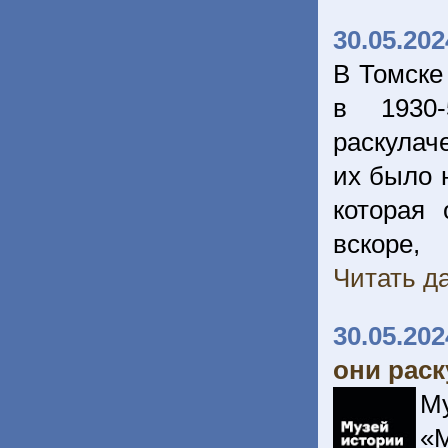
30.05.202
В Томске
в 1930
раскулач
их было 
которая 
вскоре
Читать да
30.05.202
они рас
М
«