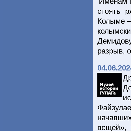
Именам 
стоять р
Колыме –
колымски
Демидову
разрыв, 
04.06.202
Д
Д
и
Файзула
начавши
вещей», 