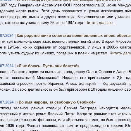
1997 году Генеральная Ассамблея ООН провозгласила 26 июня Между
ддержку жертв пыток. Этот день проводится с целью искоренения пы
нвенции против пыток и других жестоких, бесчеловечных или унижающ
да, которая вступила в силу 26 июня 1987 года.
Читать дальше...
.07.2024
|
Как родственники советских военнопленных вновь обрета
чти три миллиона советских военнопленных погибли во Второй мировой
е в 1945-м, но их скрывали от родственников. И лишь в 2000-х благо
огли узнать судьбу их близких, попавших в плен к нацистам.
Читать даль
.07.2024
|
«Я не боюсь. Пусть они боятся!»
июля в Париже откроется выставка в поддержку Олега Орлова и Алеся 
ин из основателей Мемориала*. Недавно его приговорили к 2,5 год
ссийской агрессии против Украины. Алесь Беляцкий — беларусский пр
ясна». За свою деятельность он был приговорен к 10 годам лишения св
.07.2024
|
«Во имя народа, за свободную Сербию!»
тихом зеленом районе столицы Сербии Белграда находится мален
строенный у истока ручья Лисичий Поток. Когда-то раньше этот источ
ролевским питьевым фонтаном, или «Краљева чесма», он был спроектир
ля 1936 года. Фонтан посвящался памяти предпоследнего короля Юг