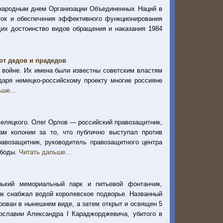
народным днем Организации Объединенных Наций в
ток и обеспечения эффективного функционирования
их достоинство видов обращения и наказания 1984
ют дедов и прадедов
 войне. Их имена были известны советским властям
даря немецко-российскому проекту многие россияне
ше...
Беляцкого. Олег Орлов — российский правозащитник,
ам колонии за то, что публично выступал против
авозащитник, руководитель правозащитного центра
ободы.
Читать дальше...
ький мемориальный парк и питьевой фонтанчик,
ник снабжал водой королевское подворье. Названный
ован в нынешнем виде, а затем открыт и освящен 5
ославии Александра I Караджорджевича, убитого в