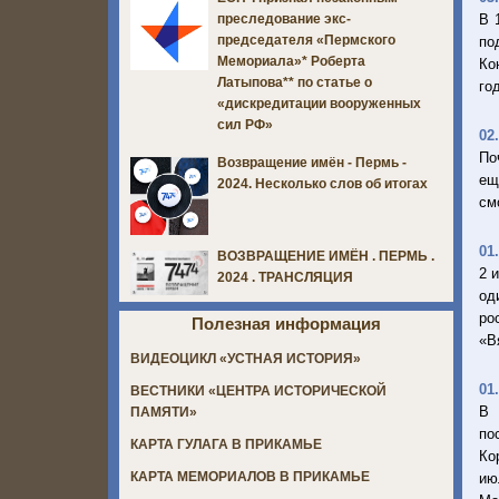
В 
преследование экс-
председателя «Пермского
по
Мемориала»* Роберта
Ко
Латыпова** по статье о
го
«дискредитации вооруженных
сил РФ»
02
По
Возвращение имён - Пермь -
ещ
2024. Несколько слов об итогах
см
01
ВОЗВРАЩЕНИЕ ИМЁН . ПЕРМЬ .
2 
2024 . ТРАНСЛЯЦИЯ
од
ро
Полезная информация
«В
ВИДЕОЦИКЛ «УСТНАЯ ИСТОРИЯ»
01
ВЕСТНИКИ «ЦЕНТРА ИСТОРИЧЕСКОЙ
В 
ПАМЯТИ»
по
КАРТА ГУЛАГА В ПРИКАМЬЕ
Ко
КАРТА МЕМОРИАЛОВ В ПРИКАМЬЕ
ию