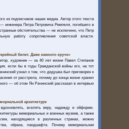
го из подписчиков наших медиа. Автор этого текста
 — инженера Петра Петровича Ремпеля, погибшего в
 странные обстоятельства — не исключено, что Петр
ьную работу сопротивления советской власти.
терейный билет. Даже намного круче»
зитор, художник — за 40 лет жизни Павел Степанов
дия, если бы в годы Гражданской войны его, на тот
ачинский узнал о том, что дедушка был приговорен к
асения от расстрела, почему до конца жизни хранил
зкого — об этом Ян Рачинский рассказал в интервью
емориальной архитектуре
, вдохновлять, вселять веру, надежду и эйфорию.
рхитектуры мемориальных и военных музеев, а также
узеи, находящиеся в различных странах, можно
ства, образа, ландшафта. Почему мемориальная