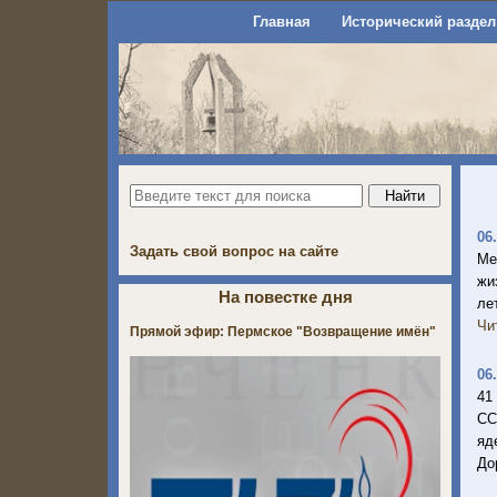
Главная
Исторический раздел
06
Задать свой вопрос на сайте
Ме
жи
На повестке дня
ле
Чи
Прямой эфир: Пермское "Возвращение имён"
06
41
СС
яд
До