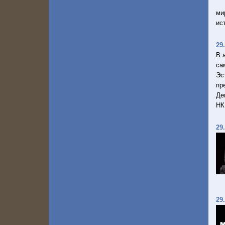
ми
ис
29
В 
са
Эс
пр
Де
НК
29
29