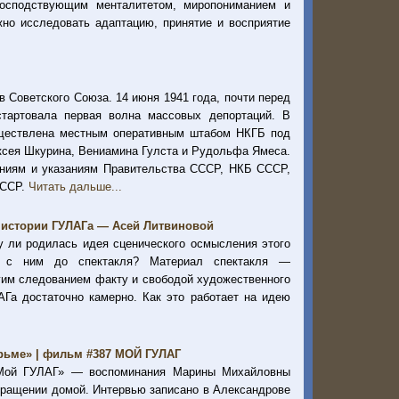
 господствующим менталитетом, миропониманием и
но исследовать адаптацию, принятие и восприятие
 Советского Союза. 14 июня 1941 года, почти перед
тартовала первая волна массовых депортаций. В
уществлена местным оперативным штабом НКГБ под
ксея Шкурина, Вениамина Гулста и Рудольфа Ямеса.
лениям и указаниям Правительства СССР, НКБ СССР,
ЛССР.
Читать дальше...
е истории ГУЛАГа — Асей Литвиновой
зу ли родилась идея сценического осмысления этого
я с ним до спектакля? Материал спектакля —
огим следованием факту и свободой художественного
Га достаточно камерно. Как это работает на идею
юрьме» | фильм #387 МОЙ ГУЛАГ
«Мой ГУЛАГ» — воспоминания Марины Михайловны
озвращении домой. Интервью записано в Александрове