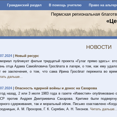
Гражданский раздел
В помощь учителю
Право на альтер
Пермская региональная благот
«Це
НОВОСТИ
.07.2024
|
Новый ресурс
мориал публикует фильм тридцатый проекта «Гулаг прямо здесь»: вт
знь отца Адама Самойловича Гросблата в лагере, о том, как ему удало
т ее заключения, о том, что сама Ирина Гросблат пережила во вре
тать дальше...
.07.2024
|
Опасность ядерной войны и донос на Сахарова
 год назад, 2 или 3 июля 1983 года в газете «Известия» опубликовано
СР против Андрея Дмитриевича Сахарова. Критике были подвергну
ерного сдерживания, так и моральный облик. Письмо озаглавлено «Когда
родницын, А. М. Прохоров, Г. К. Скрябин, А. Н. Тихонов.
Читать дальше..