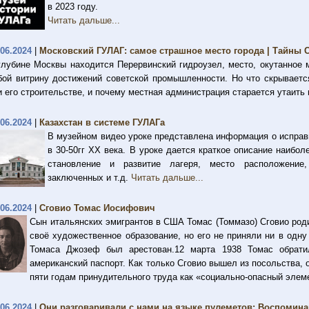
в 2023 году.
Читать дальше...
.06.2024
|
Московский ГУЛАГ: самое страшное место города | Тайны 
глубине Москвы находится Перервинский гидроузел, место, окутанное 
бой витрину достижений советской промышленности. Но что скрываетс
и его строительстве, и почему местная администрация старается утаить
.06.2024
|
Казахстан в системе ГУЛАГа
В музейном видео уроке представлена информация о исправ
в 30-50гг ХХ века. В уроке дается краткое описание наиб
становление и развитие лагеря, место расположение
заключенных и т.д.
Читать дальше...
.06.2024
|
Сговио Томас Иосифович
Сын итальянских эмигрантов в США Томас (Томмазо) Сговио род
своё художественное образование, но его не приняли ни в одн
Томаса Джозеф был арестован.12 марта 1938 Томас обрати
американский паспорт. Как только Сговио вышел из посольства, 
пяти годам принудительного труда как «социально-опасный элем
.06.2024
|
Они разговаривали с нами на языке пулеметов: Воспомин