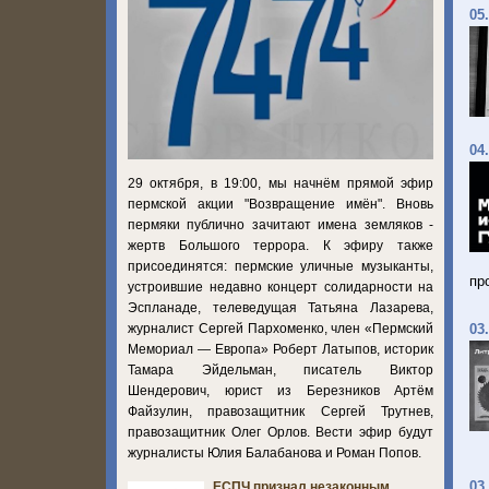
05
04
29 октября, в 19:00, мы начнём прямой эфир
пермской акции "Возвращение имён". Вновь
пермяки публично зачитают имена земляков -
жертв Большого террора. К эфиру также
присоединятся: пермские уличные музыканты,
пр
устроившие недавно концерт солидарности на
Эспланаде, телеведущая Татьяна Лазарева,
журналист Сергей Пархоменко, член «Пермский
03
Мемориал — Европа» Роберт Латыпов, историк
Тамара Эйдельман, писатель Виктор
Шендерович, юрист из Березников Артём
Файзулин, правозащитник Сергей Трутнев,
правозащитник Олег Орлов. Вести эфир будут
журналисты Юлия Балабанова и Роман Попов.
03
ЕСПЧ признал незаконным