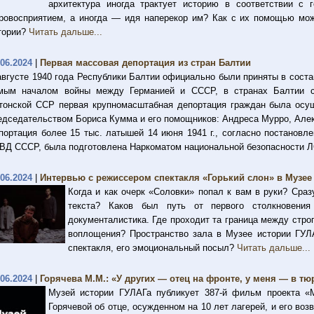
архитектура иногда трактует историю в соответствии с
ровосприятием, а иногда — идя наперекор им? Как с их помощью мож
тории?
Читать дальше...
.06.2024
|
Первая массовая депортация из стран Балтии
августе 1940 года Республики Балтии официально были приняты в состав
мым началом войны между Германией и СССР, в странах Балтии с
тонской ССР первая крупномасштабная депортация граждан была ос
едседательством Бориса Кумма и его помощников: Андреса Мурро, Але
портация более 15 тыс. латышей 14 июня 1941 г., согласно постанов
ВД СССР, была подготовлена Наркоматом национальной безопасности 
.06.2024
|
Интервью с режиссером спектакля «Горький слон» в Музе
Когда и как очерк «Соловки» попал к вам в руки? Сра
текста? Каков был путь от первого столкновени
документалистика. Где проходит та граница между стр
воплощения? Пространство зала в Музее истории ГУЛА
спектакля, его эмоциональный посыл?
Читать дальше...
.06.2024
|
Горячева М.М.: «У других — отец на фронте, у меня — в т
Музей истории ГУЛАГа публикует 387-й фильм проекта 
Горячевой об отце, осужденном на 10 лет лагерей, и его в