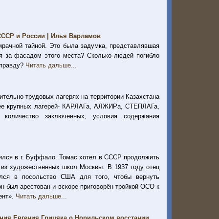
СССР и России | Илья Варламов
мрачной тайной. Это была задумка, представлявшая
я за фасадом этого места? Сколько людей погибло
 правду?
Читать дальше...
ительно-трудовых лагерях на территории Казахстана
олее крупных лагерей- КАРЛАГа, АЛЖИРа, СТЕПЛАГа,
, количество заключенных, условия содержания
ился в г. Буффало. Томас хотел в СССР продолжить
у из художественных школ Москвы. В 1937 году отец
лся в посольство США для того, чтобы вернуть
он был арестован и вскоре приговорён тройкой ОСО к
ент».
Читать дальше...
ания Евгения Грицяка о Норильском восстании