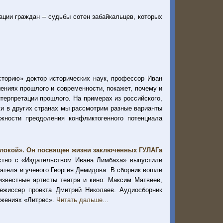
тации граждан – судьбы сотен забайкальцев, которых
сторию» доктор исторических наук, профессор Иван
ениях прошлого и современности, покажет, почему и
терпретации прошлого. На примерах из российского,
ки в других странах мы рассмотрим разные варианты
жности преодоления конфликтогенного потенциала
локой». Он посвящен жизни заключенных ГУЛАГа
стно с «Издательством Ивана Лимбаха» выпустили
ателя и ученого Георгия Демидова. В сборник вошли
известные артисты театра и кино: Максим Матвеев,
режиссер проекта Дмитрий Николаев. Аудиосборник
ожениях «Литрес».
Читать дальше...