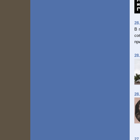
28
В 
со
пр
28
28
27