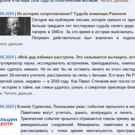
рселе 9 октября 1934 года по политическим мотивам.
Читать дальше...
.06.2024
|
Из истории сопротивления? Судьба инженера Ремпеля
Сегодня мы публикуем письмо, которое пришло от одно
больше тридцати лет исследовал судьбу своего деда
лагерях в 1940-е. За это время в истории выяснились
Петрович действительно был вовлечен в подпол
тать дальше...
.06.2024
|
«Мой дед избежал расстрела. Это называется вытащить ло
пуляризатор науки, исследователь астрономии, преподаватель, компо
пел сделать немало. Но он мог бы не оставить ничего из этого насле
мент 18-летнего учителя, расстреляли за связь с белыми. Его внук Ян Р
ертной казни, недавно — в 2019 году. Как Павел Степанов жил после сп
у историю в тайне, как семье удалось узнать о смертном приговоре бли
».
Читать дальше...
.06.2024
|
Ксения Сурикова. Показывая ужас: события прошлого в м
Памятники могут угнетать, ранить, возбуждать и лечить
Трагические события прошлого отражаются сквозь призму а
мемориальных сооружений. Мемориалы, памятники и м
рассматривать с точки зрения ментальности, простран