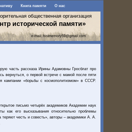
нативу
Книга памяти
О нас
ворительная общественная организация
нтр исторической памяти»
e-mail:
histmemory59@gmail.com
орую часть рассказа Ирины Адамовны Гросблат про
сь вернуться, о первой встрече с мамой после пяти
мя кампании «борьбы с космополитизмом» в СССР.
 открытое письмо четырёх академиков Академии наук
ты как его высказывания относительно проблемы
 теряют честь и совесть», авторы – академики А. А.
.