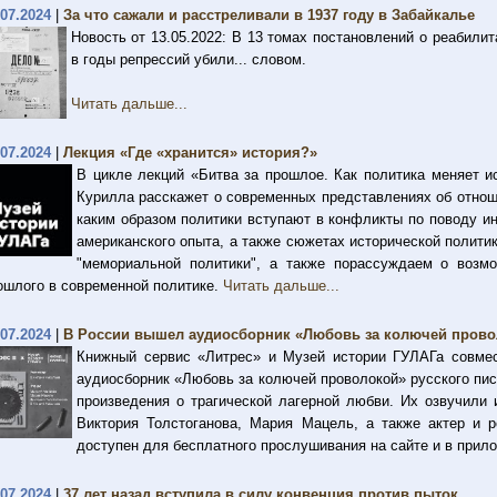
.07.2024
|
За что сажали и расстреливали в 1937 году в Забайкалье
Новость от 13.05.2022: В 13 томах постановлений о реабили
в годы репрессий убили... словом.
Читать дальше...
.07.2024
|
Лекция «Где «хранится» история?»
В цикле лекций «Битва за прошлое. Как политика меняет и
Курилла расскажет о современных представлениях об отнош
каким образом политики вступают в конфликты по поводу ин
американского опыта, а также сюжетах исторической полити
"мемориальной политики", а также порассуждаем о возмо
ошлого в современной политике.
Читать дальше...
.07.2024
|
В России вышел аудиосборник «Любовь за колючей прово
Книжный сервис «Литрес» и Музей истории ГУЛАГа совме
аудиосборник «Любовь за колючей проволокой» русского пис
произведения о трагической лагерной любви. Их озвучили 
Виктория Толстоганова, Мария Мацель, а также актер и 
доступен для бесплатного прослушивания на сайте и в прил
.07.2024
|
37 лет назад вступила в силу конвенция против пыток