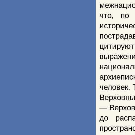
межнацио
что, по
историче
пострада
цитируют
выраже
национал
архиепис
человек.
Верховны
— Верхов
до расп
простра