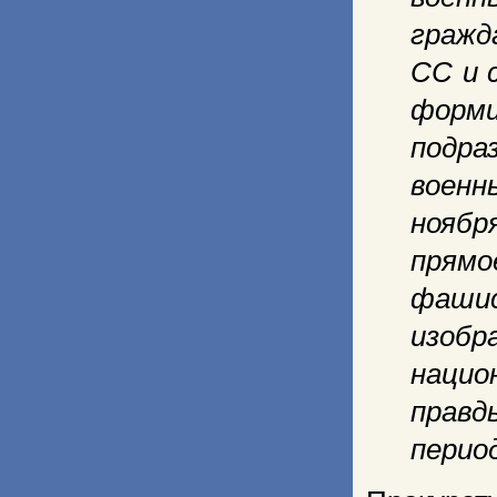
гражд
СС и 
форм
подра
военн
ноябр
прям
фашис
изо
нацио
правд
перио