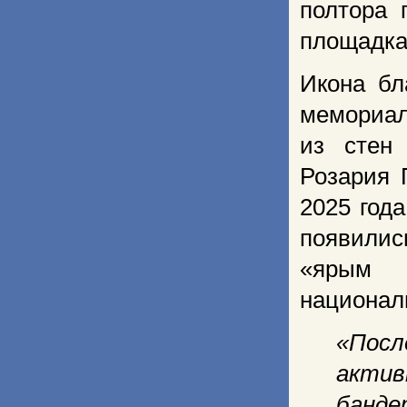
полтора 
площадка
Икона бл
мемориал
из стен 
Розария 
2025 год
появилис
«ярым 
национал
«Посл
актив
банде