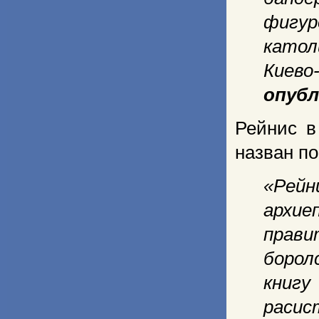
фигу
катол
Киево
опубл
Рейнис в
назван п
«Рей
архи
прав
борол
книг
раси