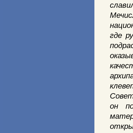
слав
Мечи
нацио
где р
подра
оказ
каче
архи
клев
Совет
он п
мате
откр