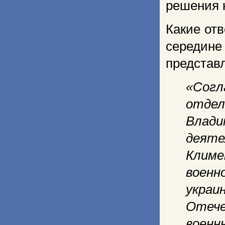
решения 
Какие от
середине
представ
«Согл
отдел
Влад
деяте
Климе
воен
украи
Отече
воен