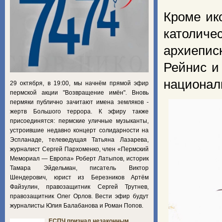
Кроме ик
католиче
архиепис
Рейнис и
национал
29 октября, в 19:00, мы начнём прямой эфир
пермской акции "Возвращение имён". Вновь
пермяки публично зачитают имена земляков -
жертв Большого террора. К эфиру также
присоединятся: пермские уличные музыканты,
устроившие недавно концерт солидарности на
Эспланаде, телеведущая Татьяна Лазарева,
журналист Сергей Пархоменко, член «Пермский
Мемориал — Европа» Роберт Латыпов, историк
Тамара Эйдельман, писатель Виктор
Шендерович, юрист из Березников Артём
Файзулин, правозащитник Сергей Трутнев,
правозащитник Олег Орлов. Вести эфир будут
журналисты Юлия Балабанова и Роман Попов.
ЕСПЧ признал незаконным