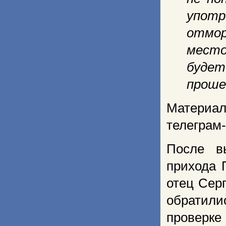
упот
отмор
место
будет
проше
Материа
телеграм
После в
прихода 
отец Сер
обратили
провер