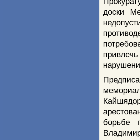
Прокурат
доски М
недопуст
противод
потребо
привлеч
нарушени
Предпис
мемори
Кайшяд
арестован
борьбе 
Владими