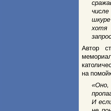
сража
числе
шкуре
хотя 
запро
Автор с
мемориа
католиче
на помойк
«Оно,
пропа
И есл
не по