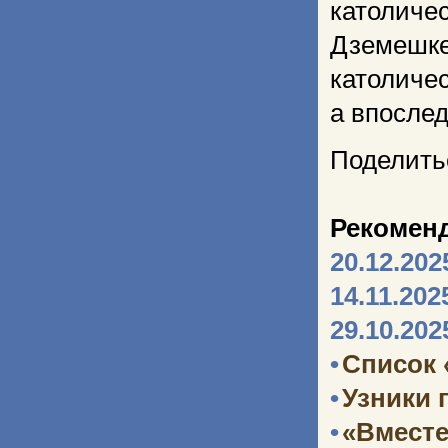
католи
Дземеш
католичес
а впосле
Поделить
Рекомен
20.12.202
14.11.202
29.10.202
•
Список 
•
Узники 
•
«Вместе