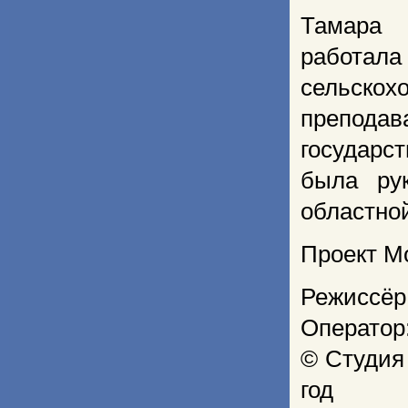
Тамара 
работа
сельскох
преподав
государс
была ру
областно
Проект М
Режиссёр
Оператор
© Студия
год