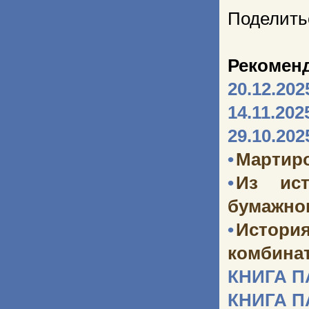
Поделить
Рекомен
20.12.202
14.11.202
29.10.202
•
Мартир
•
Из ист
бумажног
•
Истори
комбината
КНИГА 
КНИГА 