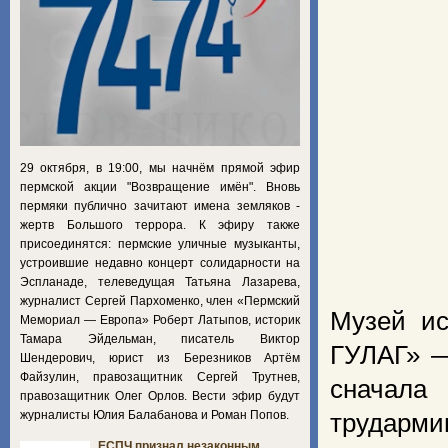
29 октября, в 19:00, мы начнём прямой эфир
пермской акции "Возвращение имён". Вновь
пермяки публично зачитают имена земляков -
жертв Большого террора. К эфиру также
присоединятся: пермские уличные музыканты,
устроившие недавно концерт солидарности на
Эспланаде, телеведущая Татьяна Лазарева,
журналист Сергей Пархоменко, член «Пермский
Музей ис
Мемориал — Европа» Роберт Латыпов, историк
Тамара Эйдельман, писатель Виктор
ГУЛАГ» —
Шендерович, юрист из Березников Артём
Файзулин, правозащитник Сергей Трутнев,
сначала
правозащитник Олег Орлов. Вести эфир будут
журналисты Юлия Балабанова и Роман Попов.
трудармию
ЕСПЧ признал незаконным