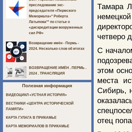
Тамара Л
преследование экс-
председателя «Пермского
немецкой
Мемориала»* Роберта
Латыпова** по статье о
директор
«дискредитации вооруженных
сил РФ»
четверо 
Возвращение имён - Пермь -
С начало
2024. Несколько слов об итогах
подозрев
ВОЗВРАЩЕНИЕ ИМЁН . ПЕРМЬ .
этом осн
2024 . ТРАНСЛЯЦИЯ
места ис
Полезная информация
Сибирь, 
ВИДЕОЦИКЛ «УСТНАЯ ИСТОРИЯ»
оказала
ВЕСТНИКИ «ЦЕНТРА ИСТОРИЧЕСКОЙ
спецпосе
ПАМЯТИ»
КАРТА ГУЛАГА В ПРИКАМЬЕ
отец попа
КАРТА МЕМОРИАЛОВ В ПРИКАМЬЕ