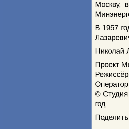
Москву, 
Минэнерг
В 1957 г
Лазаревич
Николай 
Проект М
Режиссёр
Оператор
© Студия
год
Поделить