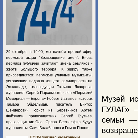
29 октября, в 19:00, мы начнём прямой эфир
пермской акции "Возвращение имён". Вновь
пермяки публично зачитают имена земляков -
жертв Большого террора. К эфиру также
присоединятся: пермские уличные музыканты,
устроившие недавно концерт солидарности на
Эспланаде, телеведущая Татьяна Лазарева,
журналист Сергей Пархоменко, член «Пермский
Музей ис
Мемориал — Европа» Роберт Латыпов, историк
Тамара Эйдельман, писатель Виктор
ГУЛАГ» —
Шендерович, юрист из Березников Артём
Файзулин, правозащитник Сергей Трутнев,
семьи — 
правозащитник Олег Орлов. Вести эфир будут
журналисты Юлия Балабанова и Роман Попов.
возвраще
ЕСПЧ признал незаконным