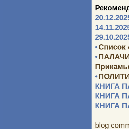
Рекомен
20.12.202
14.11.202
29.10.202
•
Список 
•
ПАЛАЧИ
Прикамь
•
ПОЛИТИ
КНИГА 
КНИГА 
КНИГА 
blog com