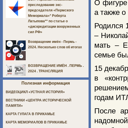
О фигуре
преследование экс-
а также о
председателя «Пермского
Мемориала»* Роберта
Латыпова** по статье о
Родился 1
«дискредитации вооруженных
сил РФ»
– Никола
Возвращение имён - Пермь -
мать – Е
2024. Несколько слов об итогах
семье был
ВОЗВРАЩЕНИЕ ИМЁН . ПЕРМЬ .
15 декаб
2024 . ТРАНСЛЯЦИЯ
в «конт
Полезная информация
решением
ВИДЕОЦИКЛ «УСТНАЯ ИСТОРИЯ»
годам ИТЛ
ВЕСТНИКИ «ЦЕНТРА ИСТОРИЧЕСКОЙ
ПАМЯТИ»
После ар
КАРТА ГУЛАГА В ПРИКАМЬЕ
надомной
КАРТА МЕМОРИАЛОВ В ПРИКАМЬЕ