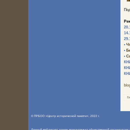
Под
Ре
20.
14.
29.
•
Ч
•
Б
•
С
КН
КН
КН
blo
Г
©
ПРБОО «Центр исторической памяти»
, 2022 г.
Данный веб-ресурс ранее принадлежал общественной организации «