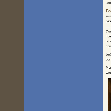
кон
Fo
ли
реж
Ук
пре
офи
при
Биб
орг
Мы 
шир