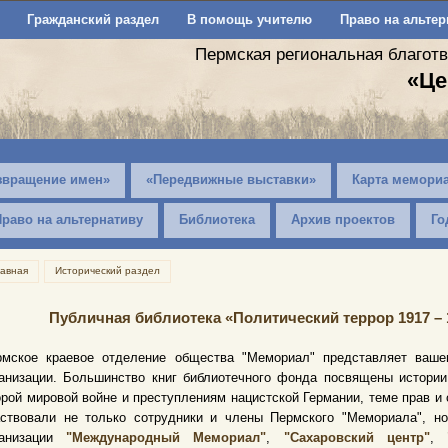
Гражданский раздел
В помощь учителю
Право на альтер
Пермская региональная благот
«Це
звращение имен»
«Передвижные выставки»
Карта мемори
Право на альтернативу
Библиотека
Архив проектов
Го
лавная
Исторический раздел
Публичная библиотека «Политический террор 1917 – 
рмское краевое отделение общества "Мемориал" представляет ваше
ганизации. Большинство книг библиотечного фонда посвящены истори
рой мировой войне и преступлениям нацистской Германии, теме прав и
аствовали не только сотрудники и члены Пермского "Мемориала", н
ганизации
"Международный Мемориал"
,
"Сахаровский центр"
,