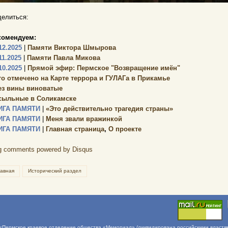
елиться:
комендуем:
12.2025
|
Памяти Виктора Шмырова
11.2025
|
Памяти Павла Микова
10.2025
|
Прямой эфир: Пермское "Возвращение имён"
то отмечено на Карте террора и ГУЛАГа в Прикамье
ез вины виноватые
сыльные в Соликамске
ИГА ПАМЯТИ
|
«Это действительно трагедия страны»
ИГА ПАМЯТИ
|
Меня звали вражинкой
ИГА ПАМЯТИ
|
Главная страница
,
О проекте
g comments powered by
Disqus
лавная
Исторический раздел
Пермское краевое отделение общества «Мемориал» (ликвидирована российскими властями 