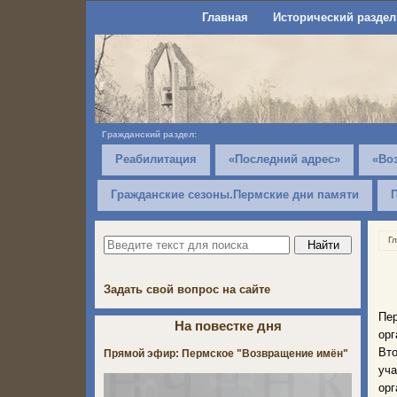
Главная
Исторический раздел
Гражданский раздел:
Реабилитация
«Последний адрес»
«Во
Гражданские сезоны.Пермские дни памяти
Г
Задать свой вопрос на сайте
Пе
На повестке дня
ор
Вто
Прямой эфир: Пермское "Возвращение имён"
уч
ор