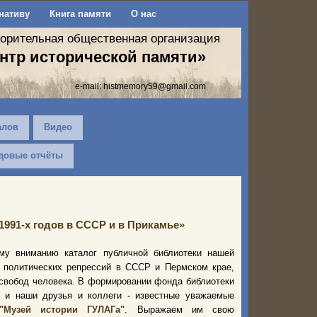
нативу
Книга памяти
О нас
ворительная общественная организация
нтр исторической памяти»
e-mail:
histmemory59@gmail.com
алов
Видео
довые отчёты
1991-х годов в СССР и в Прикамье»
му вниманию каталог публичной библиотеки нашей
и политических репрессий в СССР и Пермском крае,
 свобод человека. В формировании фонда библиотеки
о и наши друзья и коллеги - известные уважаемые
"Музей истории ГУЛАГа"
. Выражаем им свою