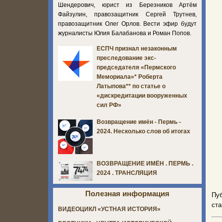
Шендерович, юрист из Березников Артём
Файзулин, правозащитник Сергей Трутнев,
правозащитник Олег Орлов. Вести эфир будут
журналисты Юлия Балабанова и Роман Попов.
ЕСПЧ признал незаконным
преследование экс-
председателя «Пермского
Мемориала»* Роберта
Латыпова** по статье о
«дискредитации вооруженных
сил РФ»
Возвращение имён - Пермь -
2024. Несколько слов об итогах
ВОЗВРАЩЕНИЕ ИМЁН . ПЕРМЬ .
2024 . ТРАНСЛЯЦИЯ
Полезная информация
Пуб
ста
ВИДЕОЦИКЛ «УСТНАЯ ИСТОРИЯ»