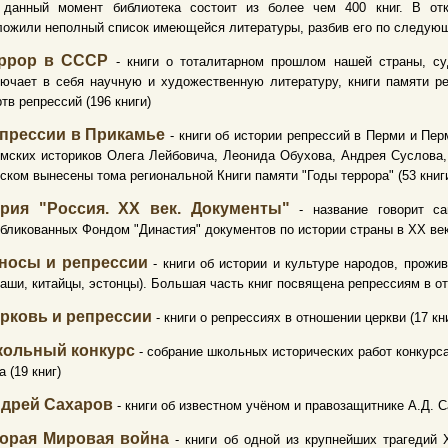
 данный момент библиотека состоит из более чем 400 книг. В от
ожили неполный список имеющейся литературы, разбив его по следую
ррор в СССР
- книги о тоталитарном прошлом нашей страны, су
ючает в себя научную и художественную литературу, книги памяти ре
тв репрессий (196 книги)
прессии в Прикамье
- книги об истории репрессий в Перми и Пе
мских историков Олега Лейбовича, Леонида Обухова, Андрея Суслова,
ском вынесены тома региональной Книги памяти "Годы террора" (53 книг
рия "Россия. XX век. Документы"
- название говорит са
бликованных Фондом "Династия" документов по истории страны в XX век
носы и репрессии
- книги об истории и культуре народов, прожи
аши, китайцы, эстонцы). Большая часть книг посвящена репрессиям в от
рковь и репрессии
- книги о репрессиях в отношении церкви (17 кн
ольный конкурс
- собрание школьных исторических работ конкур
а (19 книг)
дрей Сахаров
- книги об известном учёном и правозащитнике А.Д. С
орая Мировая война
- книги об одной из крупнейших трагедий 