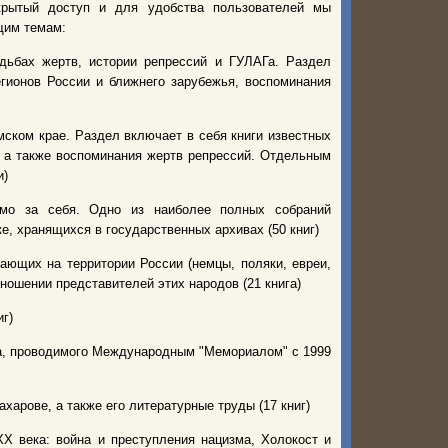
крытый доступ и для удобства пользователей мы
щим темам:
дьбах жертв, истории репрессий и ГУЛАГа. Раздел
гионов России и ближнего зарубежья, воспоминания
рмском крае. Раздел включает в себя книги известных
 а также воспоминания жертв репрессий. Отдельным
и)
мо за себя. Одно из наиболее полных собраний
е, хранящихся в государственных архивах (50 книг)
вающих на территории России (немцы, поляки, евреи,
ношении представителей этих народов (21 книга)
иг)
са, проводимого Международным "Мемориалом" с 1999
ахарове, а также его литературные труды (17 книг)
XX века: война и преступления нацизма, Холокост и