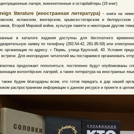
центрационные лагеря, военнопленные и остарбайтеры (19 книг)
reign literature (иностранная литература)
-
книги на неме
товском, испанском, венгерском, крымско-татарском и белорусском
имов, Второй Мировой войне, культуре памяти и некоторым другим тема
азанные в каталоге издания доступны для бесплатного временно
дварительную заявку по телефону (282-54-42, 281-95-59) или электронно
с организации по адресу: г. Пермь, улица Крупской, 40. Условия пре
 встрече. Для иногородних читателей мы постараемся организовать отп
лиотека продолжает пополняться, постепенно будут опубликованы сп
анизации волонтёрских лагерей, а также литература на иностранных язы
также будем благодарны всем, кто готов передать в дар нашей орга
оком распространении информации о данном ресурсе и проекте в целом