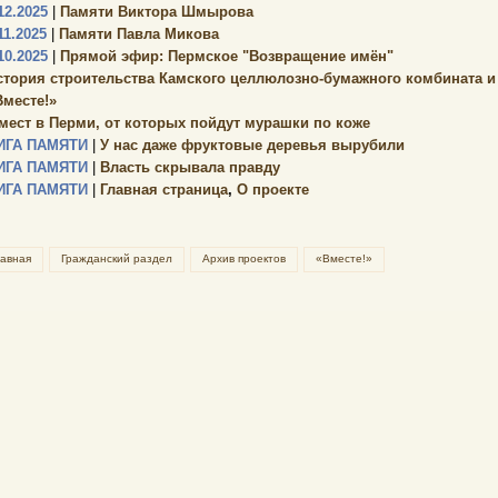
12.2025
|
Памяти Виктора Шмырова
11.2025
|
Памяти Павла Микова
10.2025
|
Прямой эфир: Пермское "Возвращение имён"
стория строительства Камского целлюлозно-бумажного комбината и г.
Вместе!»
 мест в Перми, от которых пойдут мурашки по коже
ИГА ПАМЯТИ
|
У нас даже фруктовые деревья вырубили
ИГА ПАМЯТИ
|
Власть скрывала правду
ИГА ПАМЯТИ
|
Главная страница
,
О проекте
лавная
Гражданский раздел
Архив проектов
«Вместе!»