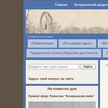
Главная
Исторический раздел
Гражданский раздел:
Реабилитация
«Последний адрес»
«Во
Гражданские сезоны.Пермские дни памяти
Г
Задать свой вопрос на сайте
На повестке дня
Прямой эфир: Пермское "Возвращение имён"