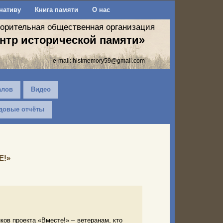
нативу
Книга памяти
О нас
ворительная общественная организация
нтр исторической памяти»
e-mail:
histmemory59@gmail.com
алов
Видео
довые отчёты
Е!»
ов проекта «Вместе!» – ветеранам, кто