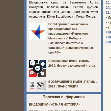
Шендерович, юрист из Березников Артём
20.
Файзулин, правозащитник Сергей Трутнев,
14.
правозащитник Олег Орлов. Вести эфир будут
29.
журналисты Юлия Балабанова и Роман Попов.
•
И
•
«
ЕСПЧ признал незаконным
•
7
преследование экс-
КН
председателя «Пермского
КН
Мемориала»* Роберта
КН
Латыпова** по статье о
«дискредитации вооруженных
сил РФ»
Г
Возвращение имён - Пермь -
2024. Несколько слов об итогах
ВОЗВРАЩЕНИЕ ИМЁН . ПЕРМЬ .
2024 . ТРАНСЛЯЦИЯ
Полезная информация
ВИДЕОЦИКЛ «УСТНАЯ ИСТОРИЯ»