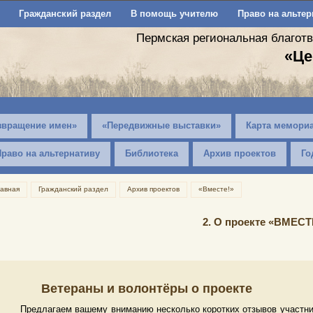
Гражданский раздел
В помощь учителю
Право на альтер
Пермская региональная благот
«Це
звращение имен»
«Передвижные выставки»
Карта мемори
Право на альтернативу
Библиотека
Архив проектов
Го
лавная
Гражданский раздел
Архив проектов
«Вместе!»
2. О проекте «ВМЕСТ
Ветераны и волонтёры о проекте
Предлагаем вашему вниманию несколько коротких отзывов участник