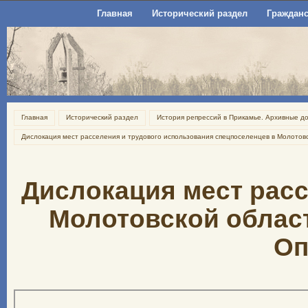
Главная
Исторический раздел
Гражданс
Главная
Исторический раздел
История репрессий в Прикамье. Архивные д
Дислокация мест расселения и трудового использования спецпоселенцев в Молотов
Дислокация мест рас
Молотовской области
Оп