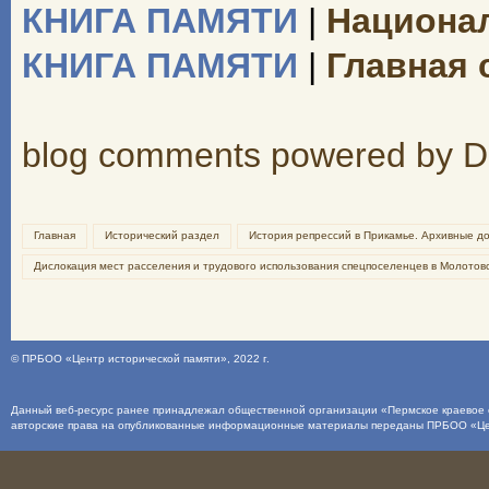
КНИГА ПАМЯТИ
|
Национал
КНИГА ПАМЯТИ
|
Главная 
blog comments powered by
D
Главная
Исторический раздел
История репрессий в Прикамье. Архивные д
Дислокация мест расселения и трудового использования спецпоселенцев в Молотов
©
ПРБОО «Центр исторической памяти»
, 2022 г.
Данный веб-ресурс ранее принадлежал общественной организации «Пермское краевое о
авторские права на опубликованные информационные материалы переданы ПРБОО «Це