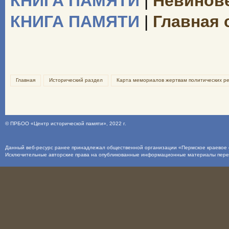
КНИГА ПАМЯТИ
|
Невинове
КНИГА ПАМЯТИ
|
Главная 
Главная
Исторический раздел
Карта мемориалов жертвам политических ре
©
ПРБОО «Центр исторической памяти»
, 2022 г.
Данный веб-ресурс ранее принадлежал общественной организации «Пермское краевое о
Исключительные авторские права на опубликованные информационные материалы пер