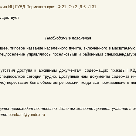
хив ИЦ ГУВД Пермского края. Ф.21. Оп.2. Д.6. Л.31
.
уществует
Необходимые пояснения
щее, типовое название населённого пункта, включённого в масштабну
 Спецпоселение управлялось поселковыми и районными спецкомендату
сутствия доступа к архивным документам, содержащих приказы НКВД
спецпосёлков сегодня трудно. Доступные нам документы содержат и
ело) переставал быть объектом репрессий, когда все проживавшие в 
арты происходит постепенно. Если вы желаете принять участие в э
очте
porekam@yandex.ru