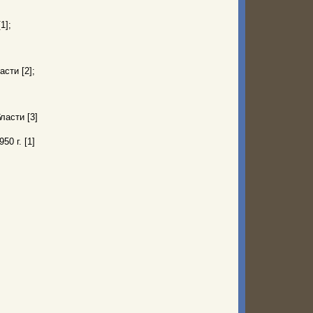
1];
сти [2];
ласти [3]
50 г. [1]