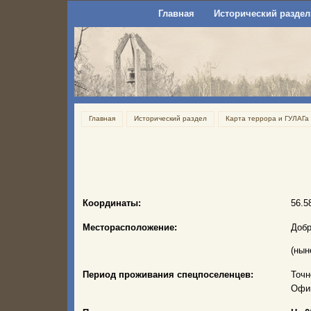
Главная
Исторический раздел
Главная
Исторический раздел
Карта террора и ГУЛАГа
Координаты:
56.5
Месторасположение:
Добр
(нын
Период проживания спецпоселенцев:
Точн
Офиц