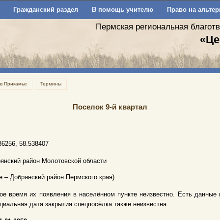
Гражданский раздел
В помощь учителю
Право на альтер
Пермская региональная благот
«Це
 в Прикамье
Термины
Поселок 9-й квартал
86256, 58.538407
янский район Молотовской области
е – Добрянский район Пермского края)
ое время их появления в населённом пункте неизвестно. Есть данные на 01.
иальная дата закрытия спецпосёлка также неизвестна.