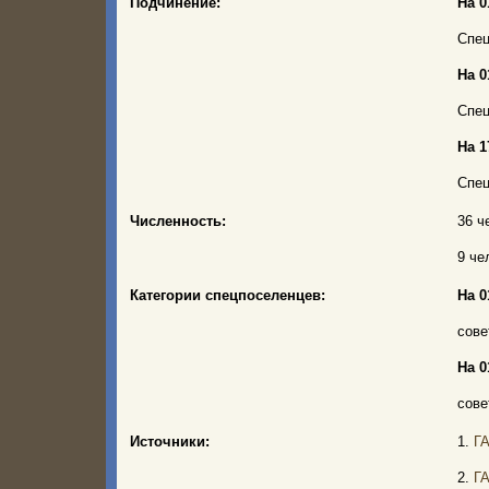
Подчинение:
На 0
Спец
На 0
Спец
На 1
Спец
Численность:
36 ч
9 чел
Категории спецпоселенцев:
На 0
сове
На 0
сове
Источники:
1.
ГА
2.
ГА