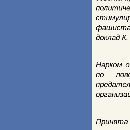
полити
стимули
фашиста
доклад К.
Нарком о
по пов
предате
организа
Принята