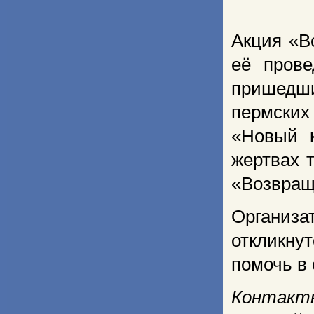
Акция «В
её прове
пришедши
пермских
«Новый к
жертвах 
«Возвращ
Организ
откликнут
помочь в 
Контакт