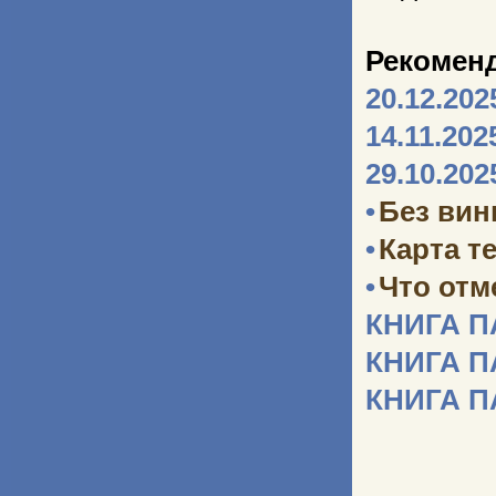
Рекомен
20.12.202
14.11.202
29.10.202
•
Без ви
•
Карта т
•
Что отм
КНИГА 
КНИГА 
КНИГА 