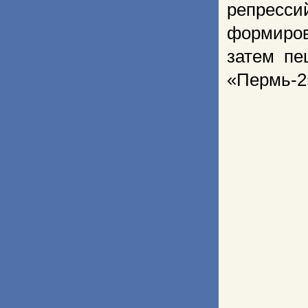
репрес
формиро
затем пе
«Пермь-2»