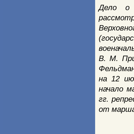
Дело о 
рассмо
Верховно
(госуда
военачаль
В. М. Пр
Фельдман
на 12 ию
начало м
гг. репр
от марша