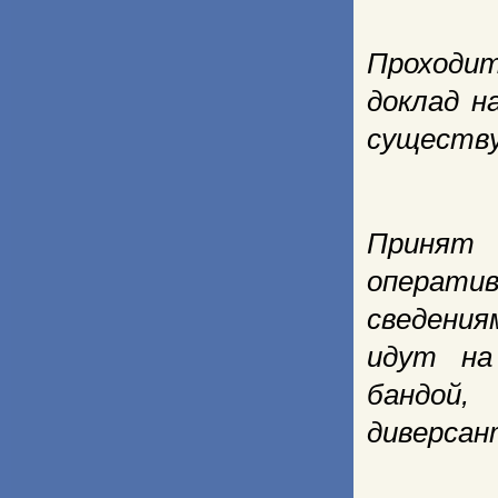
Проходит
доклад н
существу
Принят 
операти
сведения
идут на
бандой,
диверсан