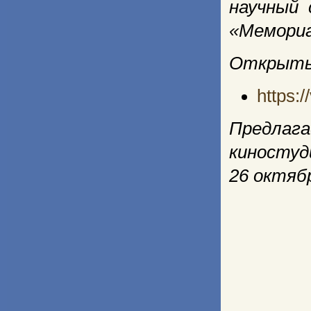
научный 
«Мемориал
Открытые
https:
Предлаг
киностуд
26 октяб