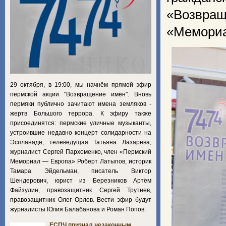
«Возвра
«Мемориа
29 октября, в 19:00, мы начнём прямой эфир
пермской акции "Возвращение имён". Вновь
пермяки публично зачитают имена земляков -
жертв Большого террора. К эфиру также
присоединятся: пермские уличные музыканты,
устроившие недавно концерт солидарности на
Эспланаде, телеведущая Татьяна Лазарева,
журналист Сергей Пархоменко, член «Пермский
Мемориал — Европа» Роберт Латыпов, историк
Тамара Эйдельман, писатель Виктор
Шендерович, юрист из Березников Артём
Файзулин, правозащитник Сергей Трутнев,
правозащитник Олег Орлов. Вести эфир будут
журналисты Юлия Балабанова и Роман Попов.
ЕСПЧ признал незаконным