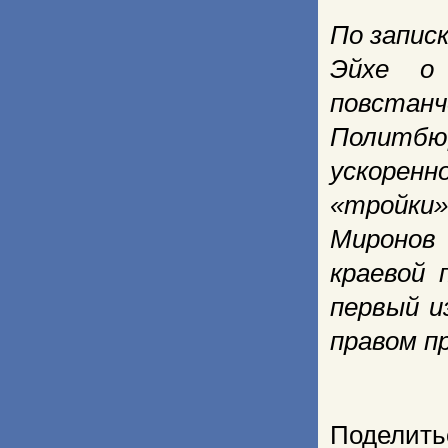
По запис
Эйхе о 
повстан
Политбю
ускорен
«тройки»
Миронов 
краевой 
первый и
правом п
Поделить