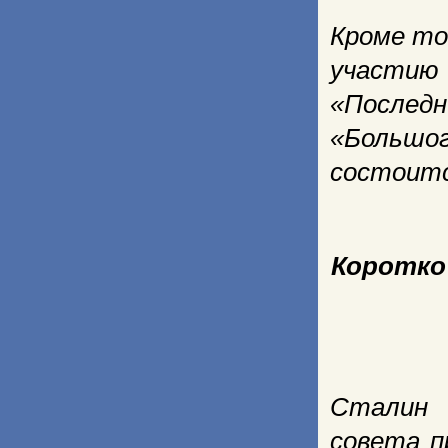
Кроме то
участию
«Послед
«Большо
состоитс
Коротко
Сталин 
совета п