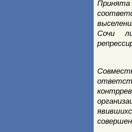
Принят
соответс
выселени
Сочи л
репресси
Совмест
ответс
контрр
организа
явивших
совершен