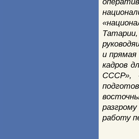
операти
национал
«национ
Татарии,
руководя
и прямая
кадров д
СССР», 
подгото
восточны
разгрому
работу п