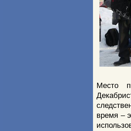
Место п
Декабрис
следстве
время – 
использо