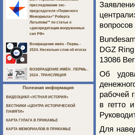
Заявлен
преследование экс-
председателя «Пермского
централ
Мемориала»* Роберта
Латыпова** по статье о
вопросов
«дискредитации вооруженных
сил РФ»
Bundesamt
Возвращение имён - Пермь -
DGZ Ring
2024. Несколько слов об итогах
13086 Berl
ВОЗВРАЩЕНИЕ ИМЁН . ПЕРМЬ .
Об удов
2024 . ТРАНСЛЯЦИЯ
денежног
Полезная информация
рабочей 
ВИДЕОЦИКЛ «УСТНАЯ ИСТОРИЯ»
в гетто 
ВЕСТНИКИ «ЦЕНТРА ИСТОРИЧЕСКОЙ
ПАМЯТИ»
Руководи
КАРТА ГУЛАГА В ПРИКАМЬЕ
Для наве
КАРТА МЕМОРИАЛОВ В ПРИКАМЬЕ