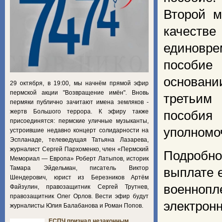
Второй м
качестве
единовр
пособие
основани
29 октября, в 19:00, мы начнём прямой эфир
пермской акции "Возвращение имён". Вновь
третьим
пермяки публично зачитают имена земляков -
жертв Большого террора. К эфиру также
пособи
присоединятся: пермские уличные музыканты,
уполномо
устроившие недавно концерт солидарности на
Эспланаде, телеведущая Татьяна Лазарева,
журналист Сергей Пархоменко, член «Пермский
Подробнос
Мемориал — Европа» Роберт Латыпов, историк
Тамара Эйдельман, писатель Виктор
выплате 
Шендерович, юрист из Березников Артём
военнопл
Файзулин, правозащитник Сергей Трутнев,
правозащитник Олег Орлов. Вести эфир будут
электрон
журналисты Юлия Балабанова и Роман Попов.
ЕСПЧ признал незаконным