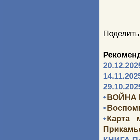
Поделить
Рекомен
20.12.202
14.11.202
29.10.202
•
ВОЙНА
•
Воспоми
•
Карта 
Прикамь
КНИГА 