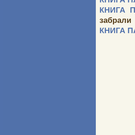
КНИГА 
забрали
КНИГА 