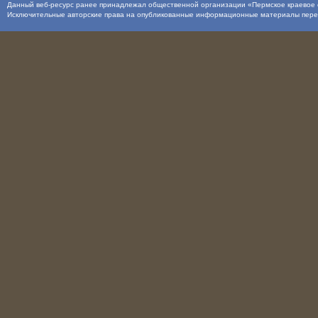
Данный веб-ресурс ранее принадлежал общественной организации «Пермское краевое о
Исключительные авторские права на опубликованные информационные материалы пер