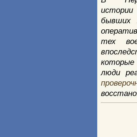
истории
бывших 
оператив
тех вое
впослед
которые 
люди ре
проверо
восстано