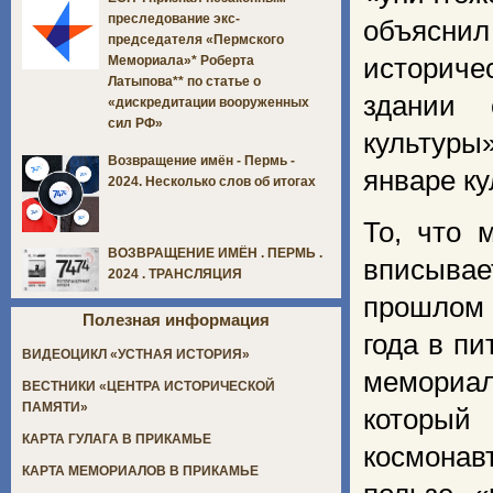
преследование экс-
объяснил
председателя «Пермского
историче
Мемориала»* Роберта
Латыпова** по статье о
здании 
«дискредитации вооруженных
сил РФ»
культуры
Возвращение имён - Пермь -
январе ку
2024. Несколько слов об итогах
То, что 
ВОЗВРАЩЕНИЕ ИМЁН . ПЕРМЬ .
вписывае
2024 . ТРАНСЛЯЦИЯ
прошлом 
Полезная информация
года в п
ВИДЕОЦИКЛ «УСТНАЯ ИСТОРИЯ»
мемориал
ВЕСТНИКИ «ЦЕНТРА ИСТОРИЧЕСКОЙ
ПАМЯТИ»
который
КАРТА ГУЛАГА В ПРИКАМЬЕ
космонав
КАРТА МЕМОРИАЛОВ В ПРИКАМЬЕ