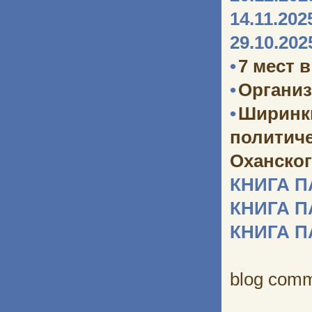
14.11.202
29.10.202
•
7 мест 
•
Организ
•
Ширинк
политич
Оханског
КНИГА 
КНИГА 
КНИГА 
blog com