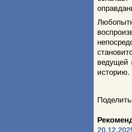
оправдани
Любопы
воспроиз
непосре
становит
ведущей 
историю.
Поделить
Рекомен
20.12.202