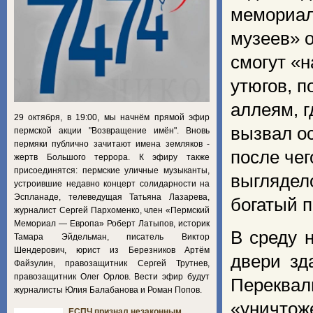
мемориал
музеев» о
смогут «н
утюгов, п
аллеям, 
29 октября, в 19:00, мы начнём прямой эфир
вызвал о
пермской акции "Возвращение имён". Вновь
пермяки публично зачитают имена земляков -
после чег
жертв Большого террора. К эфиру также
присоединятся: пермские уличные музыканты,
выглядело
устроившие недавно концерт солидарности на
Эспланаде, телеведущая Татьяна Лазарева,
богатый п
журналист Сергей Пархоменко, член «Пермский
Мемориал — Европа» Роберт Латыпов, историк
В среду 
Тамара Эйдельман, писатель Виктор
Шендерович, юрист из Березников Артём
двери зд
Файзулин, правозащитник Сергей Трутнев,
правозащитник Олег Орлов. Вести эфир будут
Переква
журналисты Юлия Балабанова и Роман Попов.
«уничто
ЕСПЧ признал незаконным