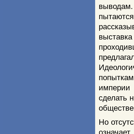
выводам.
пытают
рассказы
выставк
проходив
предла
Идеологи
попыткам
империи
сделать 
обществе,
Но отсут
означает