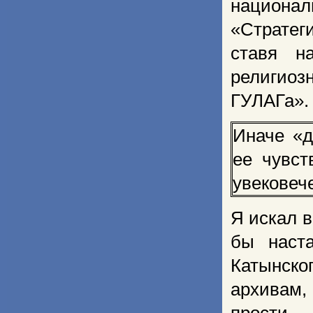
национа
«Стратег
ставя н
религиоз
ГУЛАГа».
Иначе «д
ее чувст
увековеч
Я искал 
бы наста
Катынског
архивам,