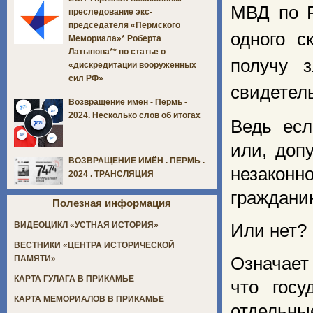
МВД по Р
преследование экс-
председателя «Пермского
одного с
Мемориала»* Роберта
Латыпова** по статье о
получу з
«дискредитации вооруженных
сил РФ»
свидетел
Возвращение имён - Пермь -
2024. Несколько слов об итогах
Ведь есл
или, доп
ВОЗВРАЩЕНИЕ ИМЁН . ПЕРМЬ .
незакон
2024 . ТРАНСЛЯЦИЯ
граждани
Полезная информация
ВИДЕОЦИКЛ «УСТНАЯ ИСТОРИЯ»
Или нет? 
ВЕСТНИКИ «ЦЕНТРА ИСТОРИЧЕСКОЙ
Означает
ПАМЯТИ»
КАРТА ГУЛАГА В ПРИКАМЬЕ
что госу
КАРТА МЕМОРИАЛОВ В ПРИКАМЬЕ
отдельны