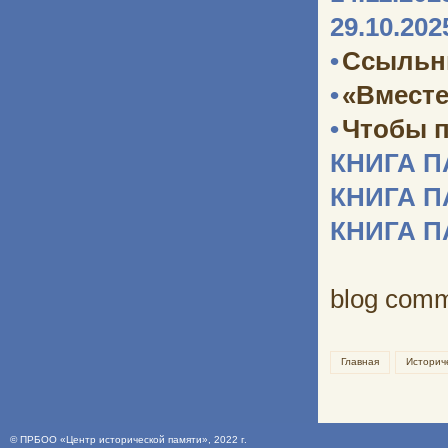
29.10.202
•
Ссыльн
•
«Вместе
•
Чтобы п
КНИГА 
КНИГА 
КНИГА 
blog com
Главная
Историч
©
ПРБОО «Центр исторической памяти»
, 2022 г.