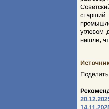
Советски
старший
промышле
угловом 
нашли, ч
Источни
Поделить
Рекомен
20.12.202
14.11.202