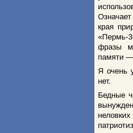
использо
Означает 
края при
«Пермь-
фразы м
памяти —
Я очень 
нет.
Бедные ч
вынужден
неловки
патриот