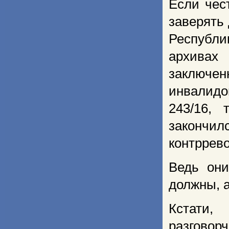
Если чес
заверять 
Республи
архивах
заключен
инвалидо
243/16, 
закончи
контррев
Ведь они
должны, а
Кстати,
разговор