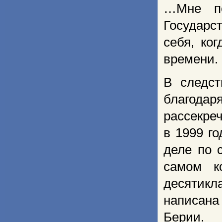
…Мне по
Государс
себя, ко
времени.
В следст
благодар
рассекре
в 1999 г
деле по 
самом к
десятикл
написана
Берии.