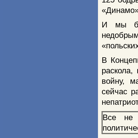
«Динамо
И мы бу
недобры
«польски
В Концеп
раскола,
войну, м
сейчас р
непатрио
Все не 
политиче