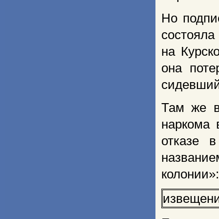
Но подпи
состояла 
на Курск
она поте
сидевший
Там же в
наркома 
отказе в
названи
колонии»:
извещение