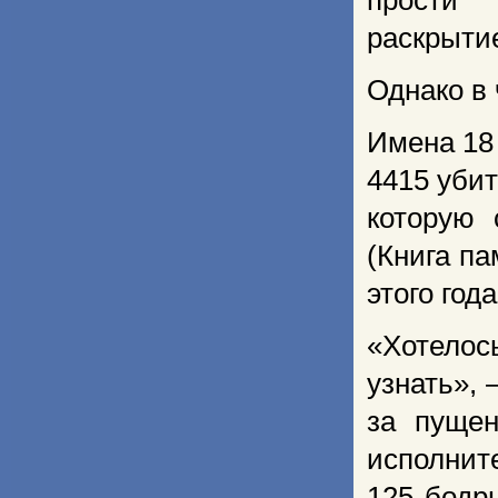
прости 
раскрытие
Однако в
Имена 18 
4415 уби
которую 
(Книга п
этого год
«Хотелос
узнать»,
за пуще
исполнит
125 бодр