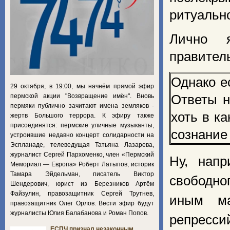
ритуальн
Лично я
правител
Однако ес
29 октября, в 19:00, мы начнём прямой эфир
пермской акции "Возвращение имён". Вновь
Ответы н
пермяки публично зачитают имена земляков -
хоть в к
жертв Большого террора. К эфиру также
присоединятся: пермские уличные музыканты,
сознание
устроившие недавно концерт солидарности на
Эспланаде, телеведущая Татьяна Лазарева,
журналист Сергей Пархоменко, член «Пермский
Ну, напр
Мемориал — Европа» Роберт Латыпов, историк
Тамара Эйдельман, писатель Виктор
свободно
Шендерович, юрист из Березников Артём
Файзулин, правозащитник Сергей Трутнев,
иным ма
правозащитник Олег Орлов. Вести эфир будут
журналисты Юлия Балабанова и Роман Попов.
репресси
ЕСПЧ признал незаконным