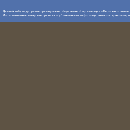
Данный веб-ресурс ранее принадлежал общественной организации «Пермское краевое о
Исключительные авторские права на опубликованные информационные материалы пер