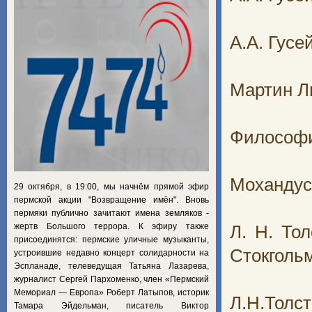
А.А. Гус
Мартин Л
Философи
Мохандус 
29 октября, в 19:00, мы начнём прямой эфир
пермской акции "Возвращение имён". Вновь
пермяки публично зачитают имена земляков -
жертв Большого террора. К эфиру также
Л. Н. То
присоединятся: пермские уличные музыканты,
Стокголь
устроившие недавно концерт солидарности на
Эспланаде, телеведущая Татьяна Лазарева,
журналист Сергей Пархоменко, член «Пермский
Мемориал — Европа» Роберт Латыпов, историк
Л.Н.Толс
Тамара Эйдельман, писатель Виктор