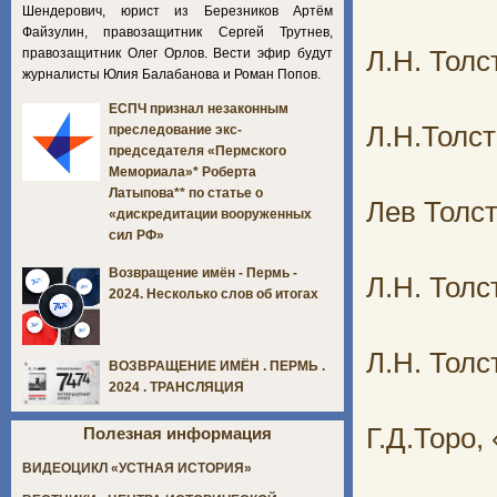
Шендерович, юрист из Березников Артём
Файзулин, правозащитник Сергей Трутнев,
правозащитник Олег Орлов. Вести эфир будут
Л.Н. Толс
журналисты Юлия Балабанова и Роман Попов.
ЕСПЧ признал незаконным
Л.Н.Толст
преследование экс-
председателя «Пермского
Мемориала»* Роберта
Латыпова** по статье о
Лев Толс
«дискредитации вооруженных
сил РФ»
Возвращение имён - Пермь -
Л.Н. Тол
2024. Несколько слов об итогах
Л.Н. Толс
ВОЗВРАЩЕНИЕ ИМЁН . ПЕРМЬ .
2024 . ТРАНСЛЯЦИЯ
Г.Д.Торо
Полезная информация
ВИДЕОЦИКЛ «УСТНАЯ ИСТОРИЯ»