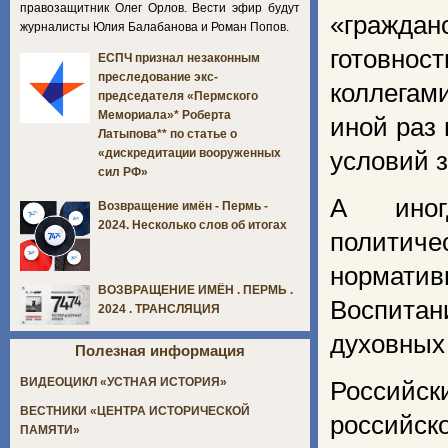
правозащитник Олег Орлов. Вести эфир будут
«гражда
журналисты Юлия Балабанова и Роман Попов.
готовнос
ЕСПЧ признал незаконным
преследование экс-
коллегам
председателя «Пермского
Мемориала»* Роберта
иной раз
Латыпова** по статье о
«дискредитации вооруженных
условий з
сил РФ»
А иног
Возвращение имён - Пермь -
2024. Несколько слов об итогах
политичес
нормати
ВОЗВРАЩЕНИЕ ИМЁН . ПЕРМЬ .
Воспита
2024 . ТРАНСЛЯЦИЯ
духовных 
Полезная информация
ВИДЕОЦИКЛ «УСТНАЯ ИСТОРИЯ»
Российск
ВЕСТНИКИ «ЦЕНТРА ИСТОРИЧЕСКОЙ
российск
ПАМЯТИ»