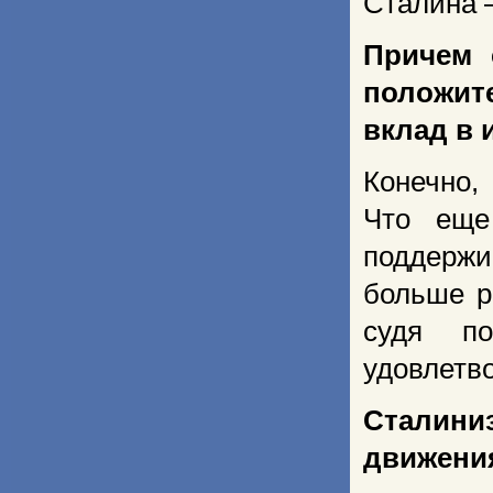
Сталина 
Причем 
положите
вклад в 
Конечно,
Что еще
поддержи
больше р
судя по
удовлетв
Сталини
движения