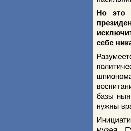
Но это 
президе
исключи
себе ник
Разумеет
политич
шпионома
воспитан
базы нын
нужны вр
Инициати
музея Г