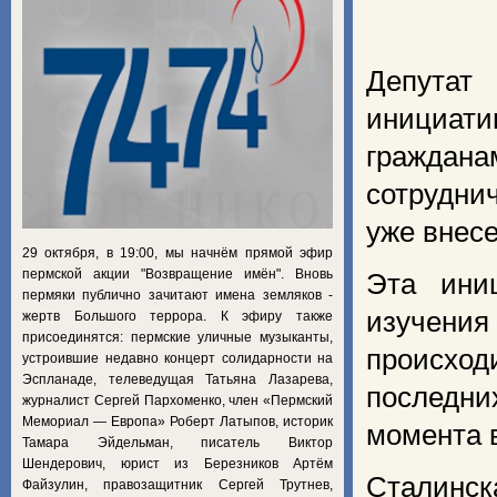
Депутат
инициати
граждан
сотрудни
уже внесе
29 октября, в 19:00, мы начнём прямой эфир
пермской акции "Возвращение имён". Вновь
Эта ини
пермяки публично зачитают имена земляков -
изучения
жертв Большого террора. К эфиру также
присоединятся: пермские уличные музыканты,
происход
устроившие недавно концерт солидарности на
Эспланаде, телеведущая Татьяна Лазарева,
последни
журналист Сергей Пархоменко, член «Пермский
Мемориал — Европа» Роберт Латыпов, историк
момента 
Тамара Эйдельман, писатель Виктор
Шендерович, юрист из Березников Артём
Сталинск
Файзулин, правозащитник Сергей Трутнев,