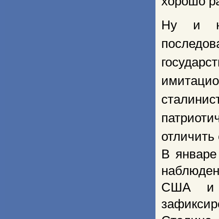
хорошо р
Ну и на
последо
государ
имитац
сталин
патриот
отличить 
В январе
наблюден
США и 
зафиксир