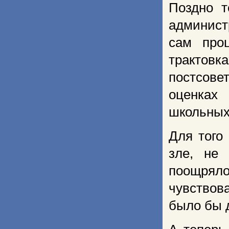
Поздно т
админист
сам про
трактовк
постсове
оценках
школьных
Для того
зле, не
поощрял
чувствов
было бы 