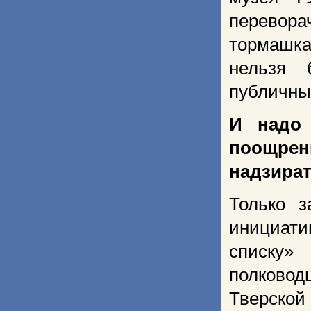
перевор
тормашка
нельзя 
публичны
И надо 
поощрен
надзират
Только 
инициати
списку»
полковод
Тверско