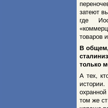
переноче
затеют в
где Ио
«коммерц
товаров и
В общем,
сталини
только м
А тех, к
истории
охранной
том же с