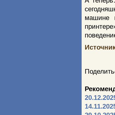
А теперь
сегодня
машине 
принтер
поведени
Источни
Поделить
Рекомен
20.12.202
14.11.202