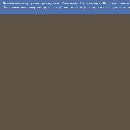
Данный веб-ресурс ранее принадлежал общественной организации «Пермское краевое о
Исключительные авторские права на опубликованные информационные материалы пер